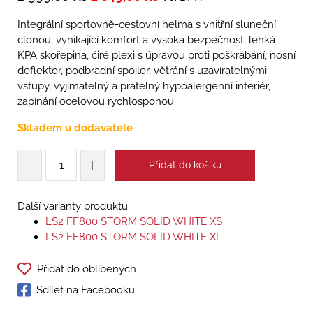
Integrální sportovně-cestovní helma s vnitřní sluneční
clonou, vynikající komfort a vysoká bezpečnost, lehká
KPA skořepina, čiré plexi s úpravou proti poškrábání, nosní
deflektor, podbradní spoiler, větrání s uzavíratelnými
vstupy, vyjímatelný a pratelný hypoalergenní interiér,
zapínání ocelovou rychlosponou
Skladem u dodavatele
Přidat do košíku
Další varianty produktu
LS2 FF800 STORM SOLID WHITE XS
LS2 FF800 STORM SOLID WHITE XL
Přidat do oblíbených
Sdílet na Facebooku