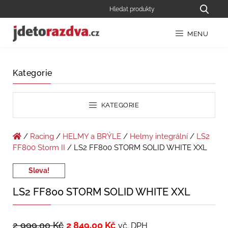
MENU
Kategorie
KATEGORIE
/
Racing
/
HELMY a BRÝLE
/
Helmy integrální
/
LS2
FF800 Storm II
/ LS2 FF800 STORM SOLID WHITE XXL
Sleva!
LS2 FF800 STORM SOLID WHITE XXL
2 999,00
Kč
2 849,00
Kč
vč. DPH