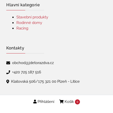
Hlavní kategorie
Stavební produkty
Rodinné domy
Racing
Kontakty
obchod@jdetorazdva.cz
+420 725 187 516
Klatovská 506/175 321 00 Plzeň - Litice
Přihlášení
Košík
Copyright © 2026 | jdetorazdva
0