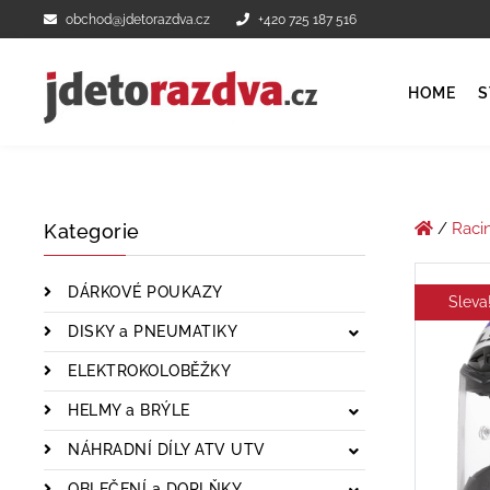
obchod@jdetorazdva.cz
+420 725 187 516
HOME
S
/
Raci
Kategorie
DÁRKOVÉ POUKAZY
Sleva
DISKY a PNEUMATIKY
ELEKTROKOLOBĚŽKY
HELMY a BRÝLE
NÁHRADNÍ DÍLY ATV UTV
OBLEČENÍ a DOPLŇKY