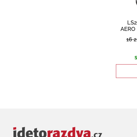
LS
AERO 
16 
S