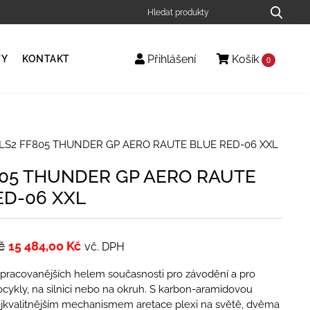
Přihlášení
Košík
TY
KONTAKT
0
LS2 FF805 THUNDER GP AERO RAUTE BLUE RED-06 XXL
805 THUNDER GP AERO RAUTE
ED-06 XXL
č
15 484,00
Kč
vč. DPH
opracovanějších helem současnosti pro závodění a pro
cykly, na silnici nebo na okruh. S karbon-aramidovou
ejkvalitnějším mechanismem aretace plexi na světě, dvěma