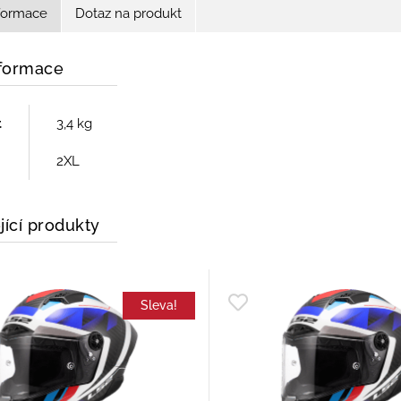
nformace
Dotaz na produkt
nformace
t
3,4 kg
2XL
jící produkty
Sleva!