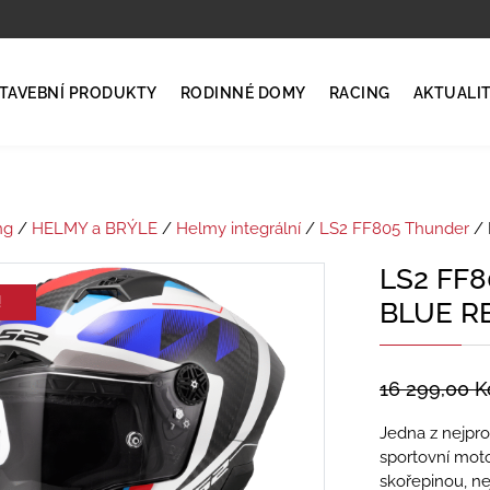
TAVEBNÍ PRODUKTY
RODINNÉ DOMY
RACING
AKTUALI
ng
/
HELMY a BRÝLE
/
Helmy integrální
/
LS2 FF805 Thunder
/ 
LS2 FF
!
BLUE R
16 299,00
K
Jedna z nejpr
sportovní moto
skořepinou, n