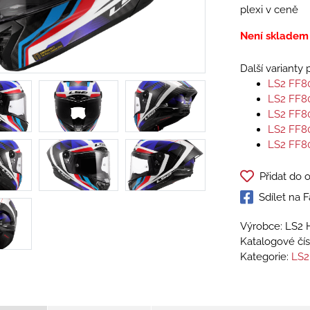
plexi v ceně
Není skladem
Další varianty
LS2 FF8
LS2 FF8
LS2 FF8
LS2 FF8
LS2 FF8
Přidat do 
Sdílet na
Výrobce: LS2 
Katalogové čís
Kategorie:
LS2