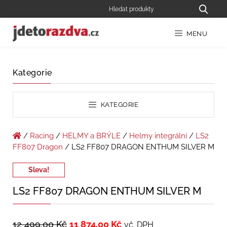
MENU
Kategorie
KATEGORIE
/
Racing
/
HELMY a BRÝLE
/
Helmy integrální
/
LS2
FF807 Dragon
/ LS2 FF807 DRAGON ENTHUM SILVER M
Sleva!
LS2 FF807 DRAGON ENTHUM SILVER M
12 499,00
Kč
11 874,00
Kč
vč. DPH