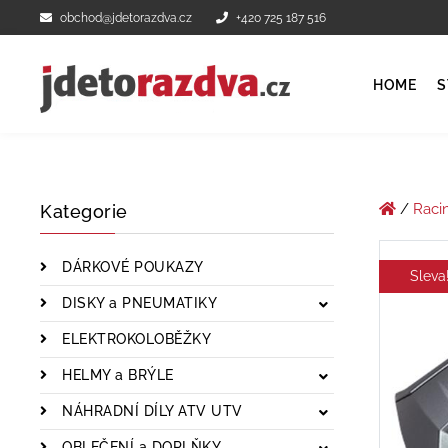
obchod@jdetorazdva.cz
+420 725 187 516
HOME
S
/
Raci
Kategorie
DÁRKOVÉ POUKAZY
Sleva
DISKY a PNEUMATIKY
ELEKTROKOLOBĚŽKY
HELMY a BRÝLE
NÁHRADNÍ DÍLY ATV UTV
OBLEČENÍ a DOPLŇKY