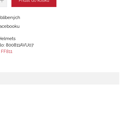
Přidat do košíku
oblíbených
 Facebooku
Helmets
lo:
800811AVU07
 FF811