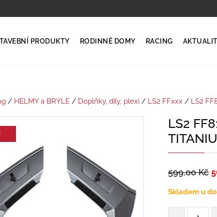
TAVEBNÍ PRODUKTY
RODINNÉ DOMY
RACING
AKTUALI
ng
/
HELMY a BRÝLE
/
Doplňky, díly, plexi
/
LS2 FFxxx
/
LS2 FF8
LS2 FF8
!
TITANI
599,00
Kč
5
Skladem u do