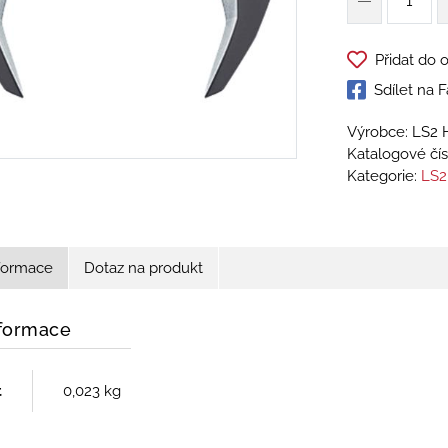
Přidat do 
Sdílet na
Výrobce: LS2 
Katalogové čís
Kategorie:
LS2
nformace
Dotaz na produkt
nformace
t
0,023 kg