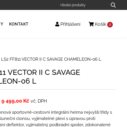
Přihlášení
Košík
TY
KONTAKT
0
 LS2 FF811 VECTOR II C SAVAGE CHAMELEON-06 L
11 VECTOR II C SAVAGE
EON-06 L
9 499,00
Kč
vč. DPH
nová sportovně-cestovní integrální helma nejvyšší třídy s
luneční clonou, vyjímatelné plexi s úpravou proti
sní deflektor, vyjímatelný podbradní spoiler, zdokonalené