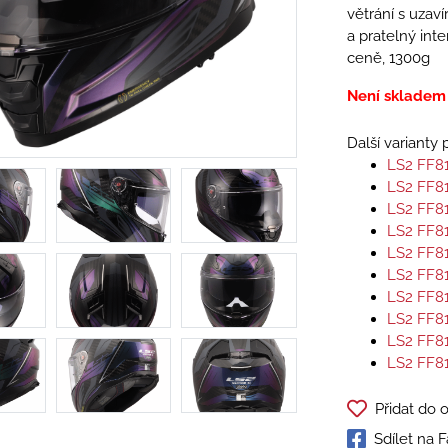
větrání s uzav
a pratelný inte
ceně, 1300g
Není skladem
Další varianty
LS2 FF8
LS2 FF8
LS2 FF8
LS2 FF8
LS2 FF8
LS2 FF8
LS2 FF8
LS2 FF8
LS2 FF8
LS2 FF8
Přidat do 
Sdílet na