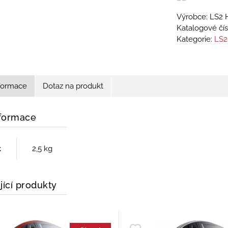
Výrobce: LS2 
Katalogové čís
Kategorie:
LS2
nformace
Dotaz na produkt
nformace
t
2,5 kg
jící produkty