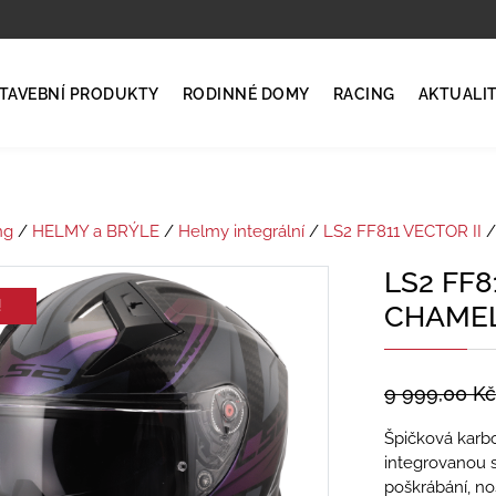
TAVEBNÍ PRODUKTY
RODINNÉ DOMY
RACING
AKTUALI
ng
/
HELMY a BRÝLE
/
Helmy integrální
/
LS2 FF811 VECTOR II
/
LS2 FF8
!
CHAMEL
9 999,00
Kč
Špičková karbo
integrovanou s
poškrábání, no