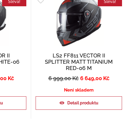
Sleva!
Sleva!
R II
LS2 FF811 VECTOR II
HITE-06
SPLITTER MATT TITANIUM
RED-06 M
,00
Kč
6 999,00
Kč
6 649,00
Kč
Není skladem
tu
Detail produktu