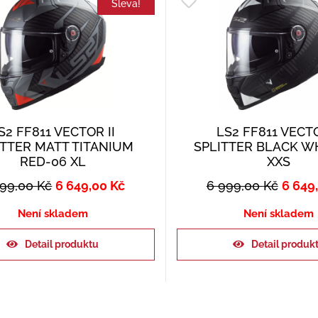
Sleva!
S2 FF811 VECTOR II
LS2 FF811 VECTO
ITTER MATT TITANIUM
SPLITTER BLACK W
RED-06 XL
XXS
999,00
Kč
6 649,00
Kč
6 999,00
Kč
6 649
Není skladem
Není skladem
Detail produktu
Detail produk