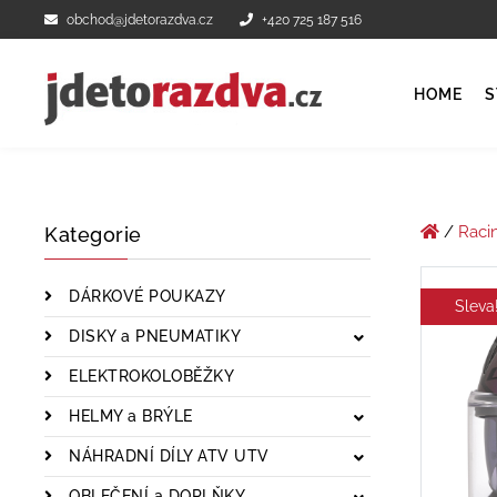
obchod@jdetorazdva.cz
+420 725 187 516
HOME
S
/
Raci
Kategorie
DÁRKOVÉ POUKAZY
Sleva
DISKY a PNEUMATIKY
ELEKTROKOLOBĚŽKY
HELMY a BRÝLE
NÁHRADNÍ DÍLY ATV UTV
OBLEČENÍ a DOPLŇKY