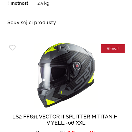
Hmotnost
2,5 kg
Související produkty
Sleva!
LS2 FF811 VECTOR II SPLITTER M.TITAN.H-
V YELL.-06 XXL