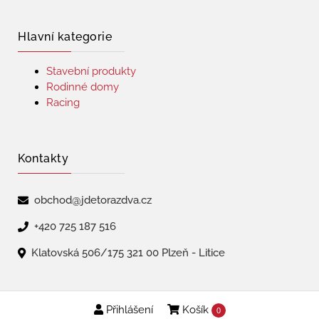
Hlavní kategorie
Stavební produkty
Rodinné domy
Racing
Kontakty
obchod@jdetorazdva.cz
+420 725 187 516
Klatovská 506/175 321 00 Plzeň - Litice
Přihlášení
Košík
Copyright © 2026 | jdetorazdva
0