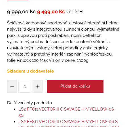
9 999,00
Kč
9 499,00
Kč
vč. DPH
Špičková karbonová sportovně-cestovní integrální helma
nejvyšší třídy s integrovanou sluneční clonou, vyjímatelné
plexi s úpravou proti poškrábání, nosní deflektor,
vyjímatelný podbradní spoiler, zdokonalené větrání s
uzavíratelnými vstupy, velmi pohodlný antialergický
vyjímatelný a pratelný interiér, zapínání rychlopřezkou,
fólie Pinlock 120 Max Vision v ceně, 1300g
Skladem u dodavatele
Přidat do košíku
Další varianty produktu
LS2 FF811 VECTOR II C SAVAGE H-V YELLOW-06
XS
LS2 FF811 VECTOR II C SAVAGE H-V YELLOW-06 S