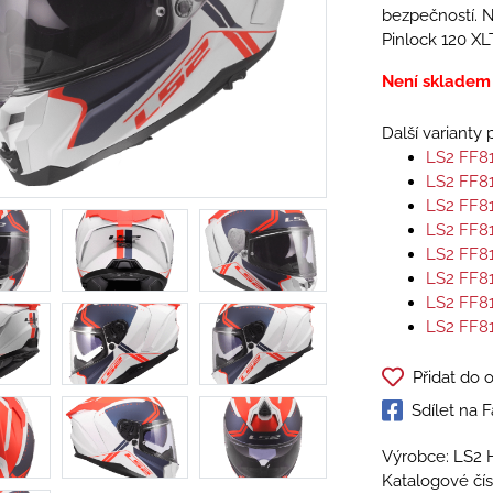
bezpečností. N
Pinlock 120 XL
Není skladem
Další varianty
LS2 FF8
LS2 FF8
LS2 FF8
LS2 FF8
LS2 FF8
LS2 FF8
LS2 FF8
LS2 FF8
Přidat do 
Sdílet na
Výrobce: LS2 
Katalogové čís