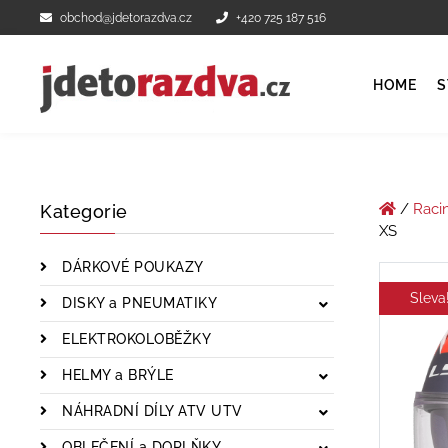
obchod@jdetorazdva.cz
+420 725 187 516
HOME
S
/
Raci
Kategorie
XS
DÁRKOVÉ POUKAZY
Sleva
DISKY a PNEUMATIKY
ELEKTROKOLOBĚŽKY
HELMY a BRÝLE
NÁHRADNÍ DÍLY ATV UTV
OBLEČENÍ a DOPLŇKY