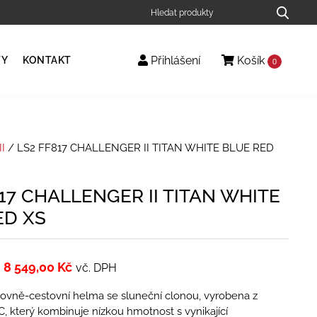
Přihlášení
Košík
TY
KONTAKT
0
I
/ LS2 FF817 CHALLENGER II TITAN WHITE BLUE RED
17 CHALLENGER II TITAN WHITE
ED XS
8 549,00
Kč
vč. DPH
tovně-cestovní helma se sluneční clonou, vyrobena z
, který kombinuje nízkou hmotnost s vynikající