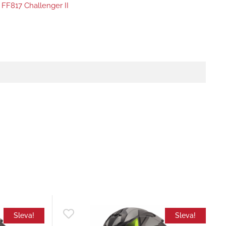
 FF817 Challenger II
Sleva!
Sleva!