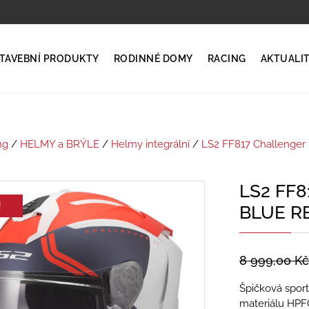
TAVEBNÍ PRODUKTY
RODINNÉ DOMY
RACING
AKTUALI
ng
/
HELMY a BRÝLE
/
Helmy integrální
/
LS2 FF817 Challenger I
LS2 FF8
!
BLUE R
8 999,00
Kč
Špičková spor
materiálu HPFC