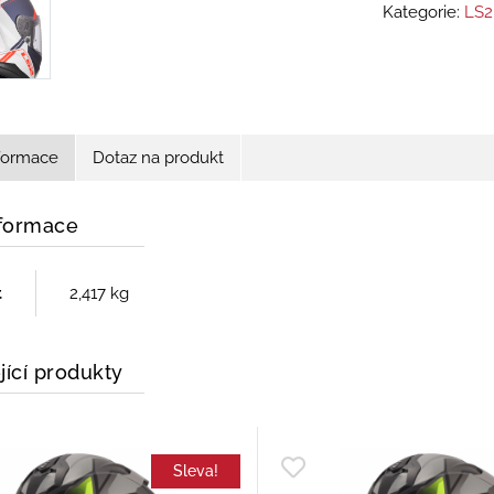
Kategorie:
LS2
nformace
Dotaz na produkt
nformace
t
2,417 kg
jící produkty
Sleva!