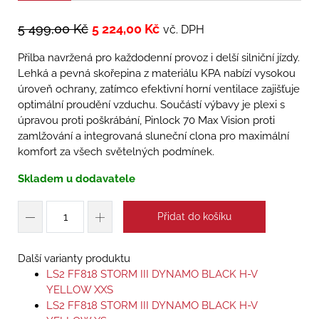
5 499,00
Kč
5 224,00
Kč
vč. DPH
Přilba navržená pro každodenní provoz i delší silniční jízdy.
Lehká a pevná skořepina z materiálu KPA nabízí vysokou
úroveň ochrany, zatímco efektivní horní ventilace zajišťuje
optimální proudění vzduchu. Součástí výbavy je plexi s
úpravou proti poškrábání, Pinlock 70 Max Vision proti
zamlžování a integrovaná sluneční clona pro maximální
komfort za všech světelných podmínek.
Skladem u dodavatele
Přidat do košíku
Další varianty produktu
LS2 FF818 STORM III DYNAMO BLACK H-V
YELLOW XXS
LS2 FF818 STORM III DYNAMO BLACK H-V