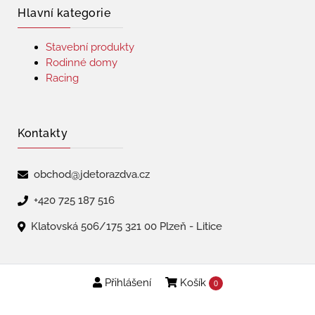
Hlavní kategorie
Stavební produkty
Rodinné domy
Racing
Kontakty
obchod@jdetorazdva.cz
+420 725 187 516
Klatovská 506/175 321 00 Plzeň - Litice
Přihlášení
Košík
Copyright © 2026 | jdetorazdva
0