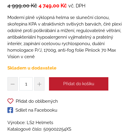
4 999,00
Kč
4 749,00
Kč
vč. DPH
Moderní plně výklopná helma se sluneční clonou,
skořepina KPA v atraktivních svítivých barvách, čiré plexi
odolné proti poškrábání a mlžení, regulovatelné větrání,
antibakteriální hypoalergenní vyjímatelný a pratelný
interiér, zapínání ocelovou rychlosponou, duální
homologace P/J, 1700g, anti-fog folie Pinlock 70 Max
Vision v ceně
Skladem u dodavatele
Přidat do košíku
Přidat do oblíbených
Sdílet na Facebooku
Výrobce: LS2 Helmets
Katalogové číslo:
509002254XS