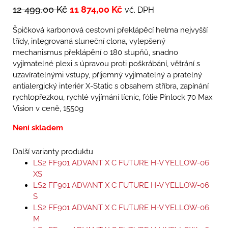
12 499,00
Kč
11 874,00
Kč
vč. DPH
Špičková karbonová cestovní překlápěcí helma nejvyšší
třídy, integrovaná sluneční clona, vylepšený
mechanismus překlápění o 180 stupňů, snadno
vyjímatelné plexi s úpravou proti poškrábání, větrání s
uzavíratelnými vstupy, příjemný vyjímatelný a pratelný
antialergický interiér X-Static s obsahem stříbra, zapínání
rychlopřezkou, rychlé vyjímání lícnic, fólie Pinlock 70 Max
Vision v ceně, 1550g
Není skladem
Další varianty produktu
LS2 FF901 ADVANT X C FUTURE H-V YELLOW-06
XS
LS2 FF901 ADVANT X C FUTURE H-V YELLOW-06
S
LS2 FF901 ADVANT X C FUTURE H-V YELLOW-06
M