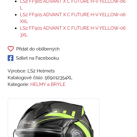
LS2 FF901 ADVANT X C FUTURE H-V YELLOW-06
L
LS2 FF901 ADVANT X C FUTURE H-V YELLOW-06
XXL
LS2 FF901 ADVANT X C FUTURE H-V YELLOW-06
3XL
Přidat do oblíbených
Sdílet na Facebooku
Výrobce: LS2 Helmets
Katalogové číslo:
569012354XL
Kategorie:
HELMY a BRÝLE