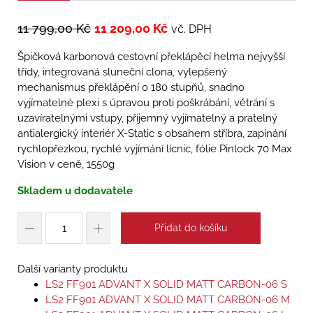
11 799,00
Kč
11 209,00
Kč
vč. DPH
Špičková karbonová cestovní překlápěcí helma nejvyšší
třídy, integrovaná sluneční clona, vylepšený
mechanismus překlápění o 180 stupňů, snadno
vyjímatelné plexi s úpravou proti poškrábání, větrání s
uzavíratelnými vstupy, příjemný vyjímatelný a pratelný
antialergický interiér X-Static s obsahem stříbra, zapínání
rychlopřezkou, rychlé vyjímání lícnic, fólie Pinlock 70 Max
Vision v ceně, 1550g
Skladem u dodavatele
Přidat do košíku
Další varianty produktu
LS2 FF901 ADVANT X SOLID MATT CARBON-06 S
LS2 FF901 ADVANT X SOLID MATT CARBON-06 M