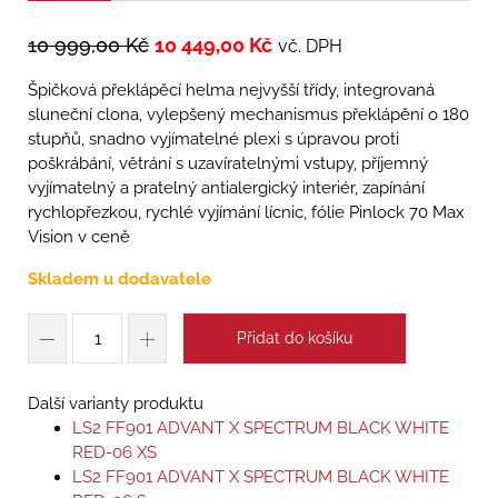
10 999,00
Kč
10 449,00
Kč
vč. DPH
Špičková překlápěcí helma nejvyšší třídy, integrovaná
sluneční clona, vylepšený mechanismus překlápění o 180
stupňů, snadno vyjímatelné plexi s úpravou proti
poškrábání, větrání s uzavíratelnými vstupy, příjemný
vyjímatelný a pratelný antialergický interiér, zapínání
rychlopřezkou, rychlé vyjímání lícnic, fólie Pinlock 70 Max
Vision v ceně
Skladem u dodavatele
Přidat do košíku
Další varianty produktu
LS2 FF901 ADVANT X SPECTRUM BLACK WHITE
RED-06 XS
LS2 FF901 ADVANT X SPECTRUM BLACK WHITE