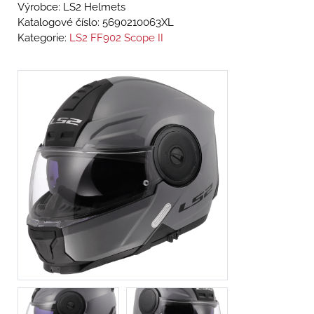
Výrobce: LS2 Helmets
Katalogové číslo:
5690210063XL
Kategorie:
LS2 FF902 Scope II