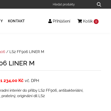
Přihlášení
Košík
TY
KONTAKT
0
906
/ LS2 FF906 LINER M
06 LINER M
1 234,00
Kč
vč. DPH
dní interiér do přilby LS2 FF906, antibakteriální,
pratelný, originální díl LS2