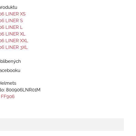
 produktu
06 LINER XS
06 LINER S
06 LINER L
06 LINER XL
06 LINER XXL
06 LINER 3XL
oblíbených
 Facebooku
Helmets
lo:
800906LNR01M
 FF906