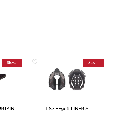
Sleva!
Sleva!
URTAIN
LS2 FF906 LINER S