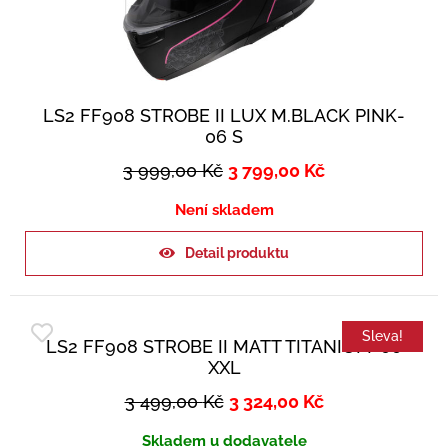
LS2 FF908 STROBE II LUX M.BLACK PINK-
06 S
3 999,00
Kč
3 799,00
Kč
Není skladem
Detail produktu
Sleva!
LS2 FF908 STROBE II MATT TITANIUM-06
XXL
3 499,00
Kč
3 324,00
Kč
Skladem u dodavatele