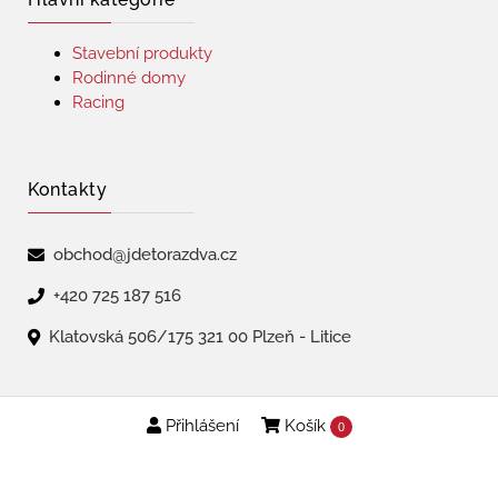
Stavební produkty
Rodinné domy
Racing
Kontakty
obchod@jdetorazdva.cz
+420 725 187 516
Klatovská 506/175 321 00 Plzeň - Litice
Přihlášení
Košík
Copyright © 2026 | jdetorazdva
0