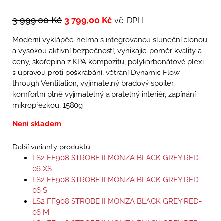
3 999,00
Kč
3 799,00
Kč
vč. DPH
Moderní vyklápěcí helma s integrovanou sluneční clonou
a vysokou aktivní bezpečností, vynikající poměr kvality a
ceny, skořepina z KPA kompozitu, polykarbonátové plexi
s úpravou proti poškrábání, větrání Dynamic Flow-­
through Ventilation, vyjímatelný bradový spoiler,
komfortní plně vyjímatelný a pratelný interiér, zapínání
mikropřezkou, 1580g
Není skladem
Další varianty produktu
LS2 FF908 STROBE II MONZA BLACK GREY RED-
06 XS
LS2 FF908 STROBE II MONZA BLACK GREY RED-
06 S
LS2 FF908 STROBE II MONZA BLACK GREY RED-
06 M