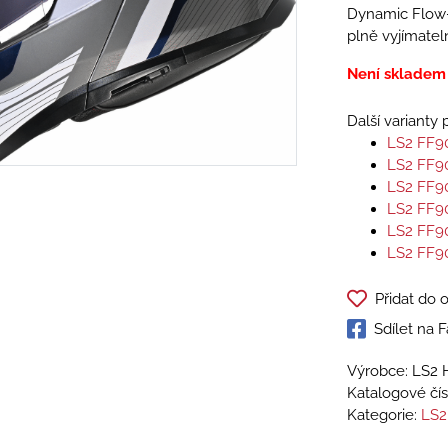
Dynamic Flow-­
plně vyjímatel
Není skladem
Další varianty
LS2 FF9
LS2 FF9
LS2 FF9
LS2 FF9
LS2 FF9
LS2 FF9
Přidat do 
Sdílet na
Výrobce: LS2 
Katalogové čís
Kategorie:
LS2