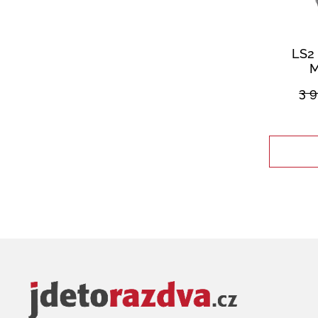
LS2
M
3 