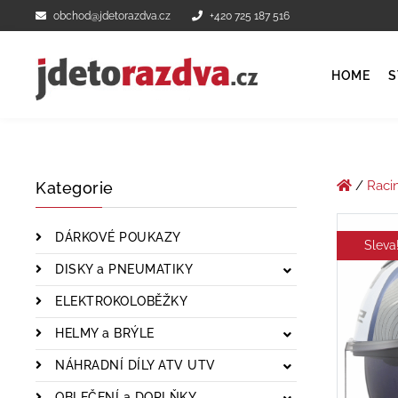
obchod@jdetorazdva.cz
+420 725 187 516
HOME
S
/
Raci
Kategorie
DÁRKOVÉ POUKAZY
Sleva
DISKY a PNEUMATIKY
ELEKTROKOLOBĚŽKY
HELMY a BRÝLE
NÁHRADNÍ DÍLY ATV UTV
OBLEČENÍ a DOPLŇKY