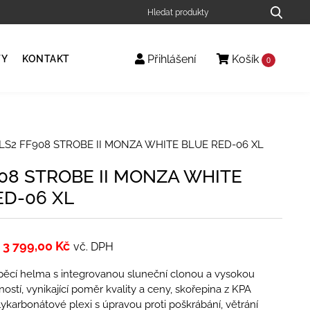
Přihlášení
Košík
TY
KONTAKT
0
LS2 FF908 STROBE II MONZA WHITE BLUE RED-06 XL
908 STROBE II MONZA WHITE
ED-06 XL
3 799,00
Kč
vč. DPH
pěcí helma s integrovanou sluneční clonou a vysokou
ostí, vynikající poměr kvality a ceny, skořepina z KPA
ykarbonátové plexi s úpravou proti poškrábání, větrání