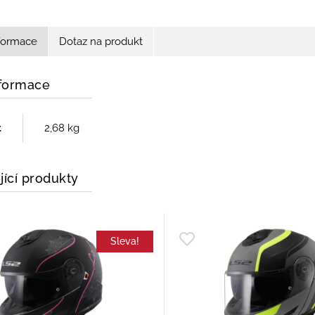
nformace
Dotaz na produkt
nformace
t
2,68 kg
jící produkty
Sleva!