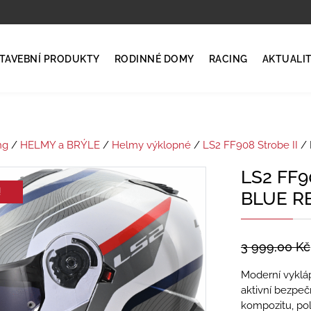
TAVEBNÍ PRODUKTY
RODINNÉ DOMY
RACING
AKTUALI
ng
/
HELMY a BRÝLE
/
Helmy výklopné
/
LS2 FF908 Strobe II
/ 
LS2 FF
!
BLUE R
3 999,00
Kč
Moderní vyklá
aktivní bezpečn
kompozitu, pol