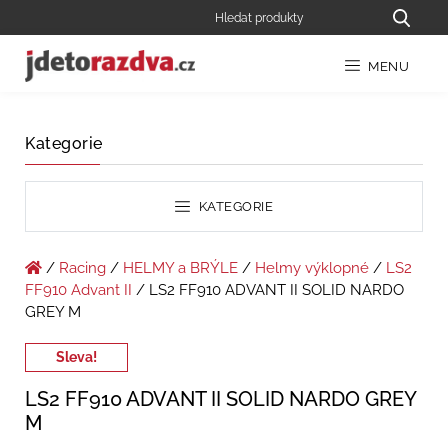
MENU
Kategorie
KATEGORIE
/
Racing
/
HELMY a BRÝLE
/
Helmy výklopné
/
LS2
FF910 Advant II
/ LS2 FF910 ADVANT II SOLID NARDO
GREY M
Sleva!
LS2 FF910 ADVANT II SOLID NARDO GREY
M