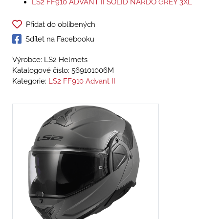
LS2 FF910 ADVANT II SOLID NARDO GREY 3XL
Přidat do oblíbených
Sdílet na Facebooku
Výrobce: LS2 Helmets
Katalogové číslo:
569101006M
Kategorie:
LS2 FF910 Advant II