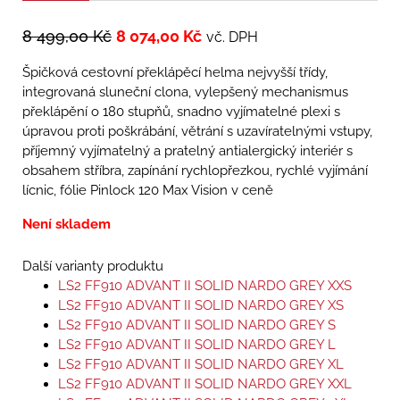
8 499,00
Kč
8 074,00
Kč
vč. DPH
Špičková cestovní překlápěcí helma nejvyšší třídy,
integrovaná sluneční clona, vylepšený mechanismus
překlápění o 180 stupňů, snadno vyjímatelné plexi s
úpravou proti poškrábání, větrání s uzavíratelnými vstupy,
příjemný vyjímatelný a pratelný antialergický interiér s
obsahem stříbra, zapínání rychlopřezkou, rychlé vyjímání
lícnic, fólie Pinlock 120 Max Vision v ceně
Není skladem
Další varianty produktu
LS2 FF910 ADVANT II SOLID NARDO GREY XXS
LS2 FF910 ADVANT II SOLID NARDO GREY XS
LS2 FF910 ADVANT II SOLID NARDO GREY S
LS2 FF910 ADVANT II SOLID NARDO GREY L
LS2 FF910 ADVANT II SOLID NARDO GREY XL
LS2 FF910 ADVANT II SOLID NARDO GREY XXL