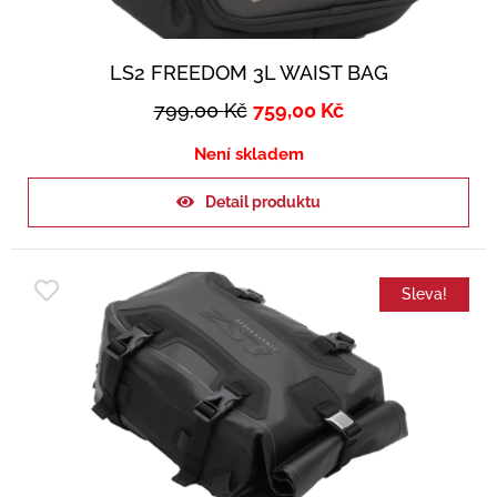
LS2 FREEDOM 3L WAIST BAG
799,00
Kč
759,00
Kč
Není skladem
Detail produktu
Sleva!