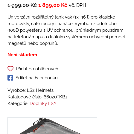
1 999,00
Kč
1 899,00
Kč
vč. DPH
Univerzální rozšiřitelný tank vak (13–16 l) pro klasické
motocykly, café racery i naháče. Vyroben z odolného
900D polyesteru s UV ochranou, průhledným pouzdrem
na telefon/mapu a duálním systémem uchycení pomocí
magnetů nebo popruhů.
Není skladem
Přidat do oblíbených
Sdílet na Facebooku
Výrobce: LS2 Helmets
Katalogové číslo:
66020TKB1
Kategorie:
Doplňky LS2