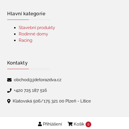
Hlavní kategorie
Stavební produkty
Rodinné domy
Racing
Kontakty
obchod@jdetorazdva.cz
+420 725 187 516
Klatovská 506/175 321 00 Plzeň - Litice
Přihlášení
Košík
Copyright © 2026 | jdetorazdva
0