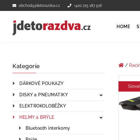
obchod@jdetorazdva.cz
+420 725 187 516
HOME
S
/
Raci
Kategorie
DÁRKOVÉ POUKAZY
Sleva
DISKY a PNEUMATIKY
ELEKTROKOLOBĚŽKY
HELMY a BRÝLE
Bluetooth interkomy
Brýle