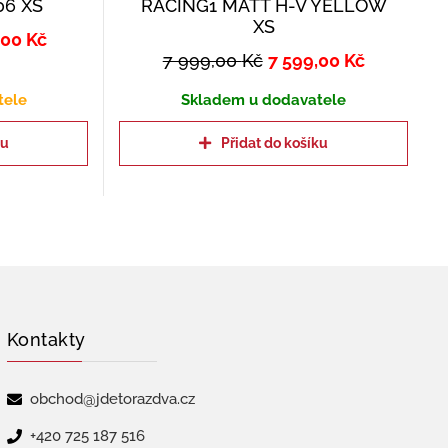
6 XS
RACING1 MATT H-V YELLOW
XS
,00
Kč
7 999,00
Kč
7 599,00
Kč
tele
Skladem u dodavatele
ku
Přidat do košíku
Kontakty
obchod@jdetorazdva.cz
+420 725 187 516