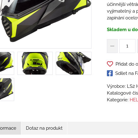
účinnější větrá
vyjímatelný a p
zapínání ocel
Skladem u do
Přidat do 
Sdílet na
Výrobce: LS2 
Katalogové čís
Kategorie:
HEL
nformace
Dotaz na produkt