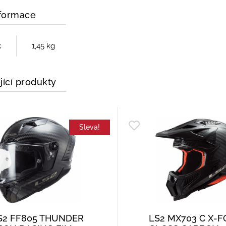
nformace
t
1,45 kg
jící produkty
Sleva!
S2 FF805 THUNDER
LS2 MX703 C X-