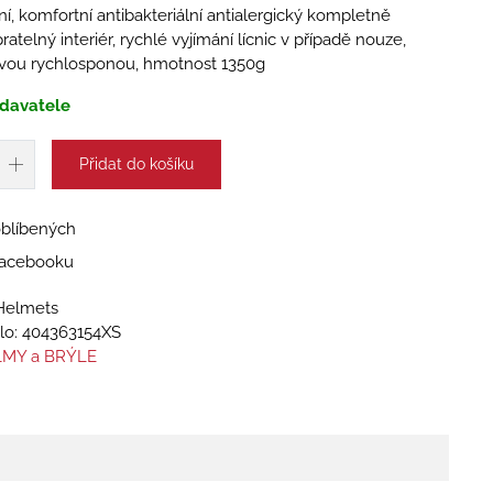
ní, komfortní antibakteriální antialergický kompletně
ratelný interiér, rychlé vyjímání lícnic v případě nouze,
ovou rychlosponou, hmotnost 1350g
davatele
Přidat do košíku
oblíbených
 Facebooku
Helmets
lo:
404363154XS
MY a BRÝLE