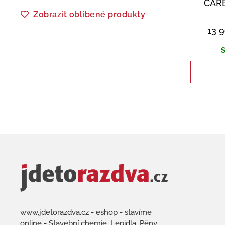
CAR
Zobrazit oblíbené produkty
13 
S
www.jdetorazdva.cz - eshop - stavíme
online - Stavební chemie, Lepidla, Pěny,