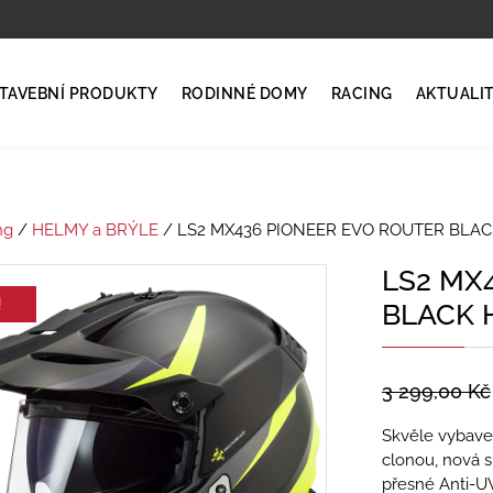
TAVEBNÍ PRODUKTY
RODINNÉ DOMY
RACING
AKTUALI
ng
/
HELMY a BRÝLE
/ LS2 MX436 PIONEER EVO ROUTER BLAC
LS2 MX
!
BLACK 
3 299,00
Kč
Skvěle vybave
clonou, nová s
přesné Anti-UV