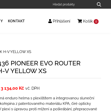
Přihlášení
Košík
TY
KONTAKT
0
K H-V YELLOW XS
436 PIONEER EVO ROUTER
H-V YELLOW XS
3 134,00
Kč
vč. DPH
ná enduro helma s plexištítem a integrovanou sluneční
kořepina z patentovaného materiálu KPA, čiré opticky
 plexi s úpravou proti mlžení a poškrábání, přepracované