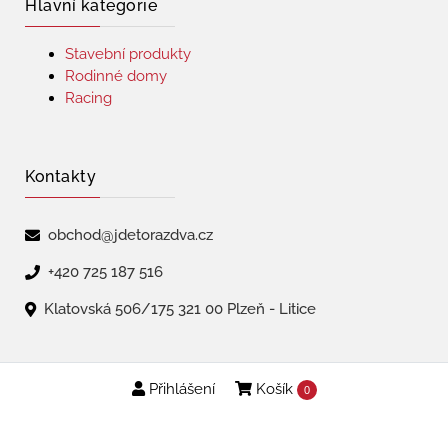
Hlavní kategorie
Stavební produkty
Rodinné domy
Racing
Kontakty
obchod@jdetorazdva.cz
+420 725 187 516
Klatovská 506/175 321 00 Plzeň - Litice
Přihlášení
Košík
Copyright © 2026 | jdetorazdva
0