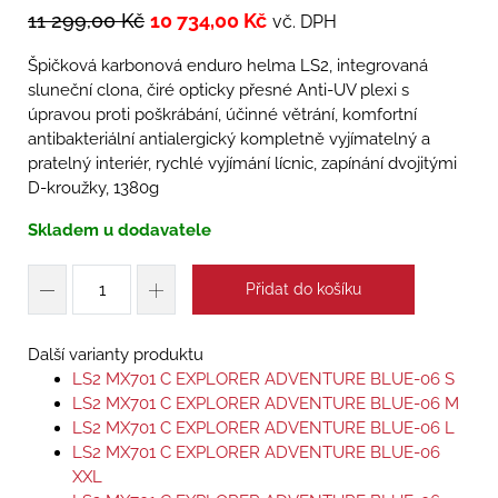
11 299,00
Kč
10 734,00
Kč
vč. DPH
Špičková karbonová enduro helma LS2, integrovaná
sluneční clona, čiré opticky přesné Anti-UV plexi s
úpravou proti poškrábání, účinné větrání, komfortní
antibakteriální antialergický kompletně vyjímatelný a
pratelný interiér, rychlé vyjímání lícnic, zapínání dvojitými
D-kroužky, 1380g
Skladem u dodavatele
Přidat do košíku
Další varianty produktu
LS2 MX701 C EXPLORER ADVENTURE BLUE-06 S
LS2 MX701 C EXPLORER ADVENTURE BLUE-06 M
LS2 MX701 C EXPLORER ADVENTURE BLUE-06 L
LS2 MX701 C EXPLORER ADVENTURE BLUE-06
XXL