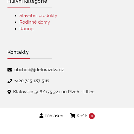
Hlavní kategorie
Stavební produkty
Rodinné domy
Racing
Kontakty
obchod@jdetorazdva.cz
+420 725 187 516
Klatovská 506/175 321 00 Plzeň - Litice
Přihlášení
Košík
Copyright © 2026 | jdetorazdva
0