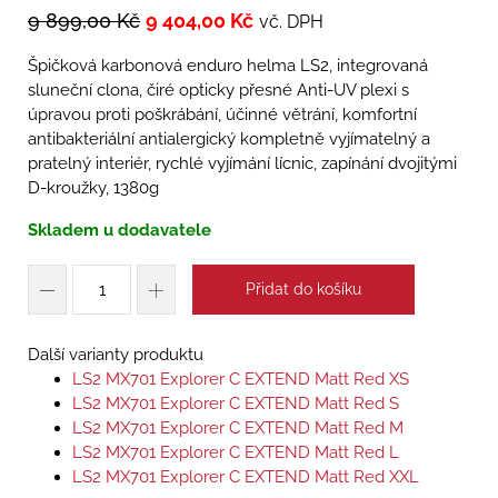
9 899,00
Kč
9 404,00
Kč
vč. DPH
Špičková karbonová enduro helma LS2, integrovaná
sluneční clona, čiré opticky přesné Anti-UV plexi s
úpravou proti poškrábání, účinné větrání, komfortní
antibakteriální antialergický kompletně vyjímatelný a
pratelný interiér, rychlé vyjímání lícnic, zapínání dvojitými
D-kroužky, 1380g
Skladem u dodavatele
Přidat do košíku
Další varianty produktu
LS2 MX701 Explorer C EXTEND Matt Red XS
LS2 MX701 Explorer C EXTEND Matt Red S
LS2 MX701 Explorer C EXTEND Matt Red M
LS2 MX701 Explorer C EXTEND Matt Red L
LS2 MX701 Explorer C EXTEND Matt Red XXL