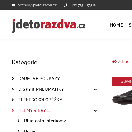
obchod@jdetorazdva.cz
+420 725 187 516
HOME
S
/
Raci
Kategorie
DÁRKOVÉ POUKAZY
Sleva
DISKY a PNEUMATIKY
ELEKTROKOLOBĚŽKY
HELMY a BRÝLE
Bluetooth interkomy
Brýle