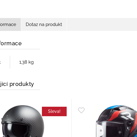
nformace
Dotaz na produkt
nformace
t
1,38 kg
jící produkty
Sleva!