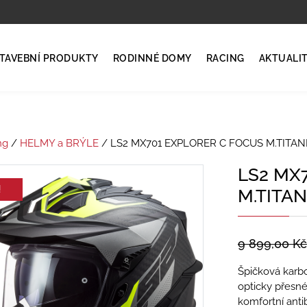
TAVEBNÍ PRODUKTY
RODINNÉ DOMY
RACING
AKTUALI
ng
/
HELMY a BRÝLE
/ LS2 MX701 EXPLORER C FOCUS M.TITANI
LS2 MX
!
M.TITAN
9 899,00
Kč
Špičková karbo
opticky přesné
komfortní anti