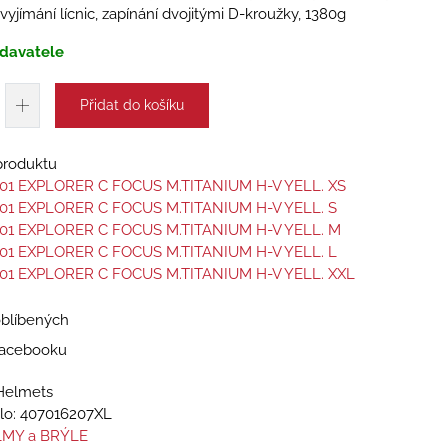
é vyjímání lícnic, zapínání dvojitými D-kroužky, 1380g
davatele
Přidat do košíku
 produktu
01 EXPLORER C FOCUS M.TITANIUM H-V YELL. XS
01 EXPLORER C FOCUS M.TITANIUM H-V YELL. S
01 EXPLORER C FOCUS M.TITANIUM H-V YELL. M
01 EXPLORER C FOCUS M.TITANIUM H-V YELL. L
01 EXPLORER C FOCUS M.TITANIUM H-V YELL. XXL
oblíbených
 Facebooku
Helmets
lo:
407016207XL
MY a BRÝLE