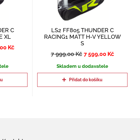
DER C
LS2 FF805 THUNDER C
E XL
RACING1 MATT H-V YELLOW
S
,00
Kč
7 999,00
Kč
7 599,00
Kč
tele
Skladem u dodavatele
ku
Přidat do košíku