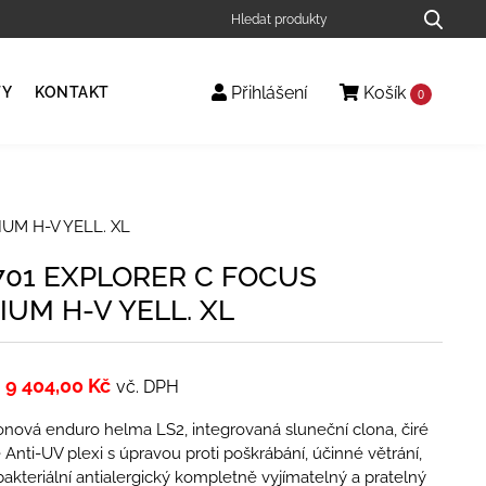
Přihlášení
Košík
TY
KONTAKT
0
UM H-V YELL. XL
701 EXPLORER C FOCUS
IUM H-V YELL. XL
9 404,00
Kč
vč. DPH
nová enduro helma LS2, integrovaná sluneční clona, čiré
 Anti-UV plexi s úpravou proti poškrábání, účinné větrání,
bakteriální antialergický kompletně vyjímatelný a pratelný