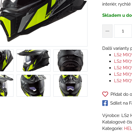
interiér, rychl
Skladem u do
Další varianty
LS2 MX7
LS2 MX7
LS2 MX7
LS2 MX7
LS2 MX7
Přidat do 
Sdílet na
Výrobce: LS2 
Katalogové čís
Kategorie:
HEL