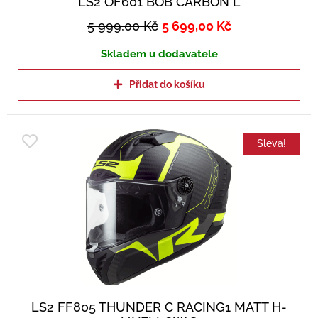
LS2 OF601 BOB CARBON L
5 999,00
Kč
5 699,00
Kč
Skladem u dodavatele
Přidat do košíku
Sleva!
LS2 FF805 THUNDER C RACING1 MATT H-