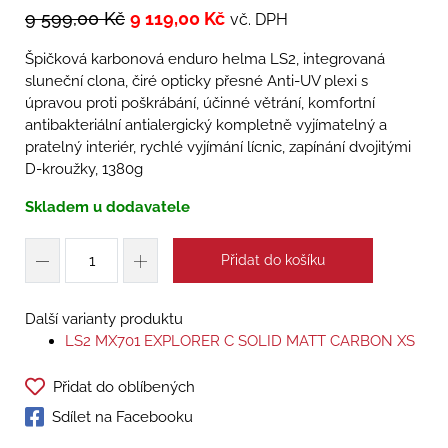
9 599,00
Kč
9 119,00
Kč
vč. DPH
Špičková karbonová enduro helma LS2, integrovaná
sluneční clona, čiré opticky přesné Anti-UV plexi s
úpravou proti poškrábání, účinné větrání, komfortní
antibakteriální antialergický kompletně vyjímatelný a
pratelný interiér, rychlé vyjímání lícnic, zapínání dvojitými
D-kroužky, 1380g
Skladem u dodavatele
Přidat do košíku
Další varianty produktu
LS2 MX701 EXPLORER C SOLID MATT CARBON XS
Přidat do oblíbených
Sdílet na Facebooku