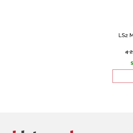
LS2 
4 
S