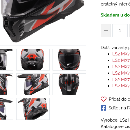
pratelný interi
Skladem u do
Další varianty
LS2 MX7
LS2 MX7
LS2 MX7
LS2 MX7
LS2 MX7
LS2 MX7
Přidat do 
Sdílet na
Výrobce: LS2 
Katalogové čís