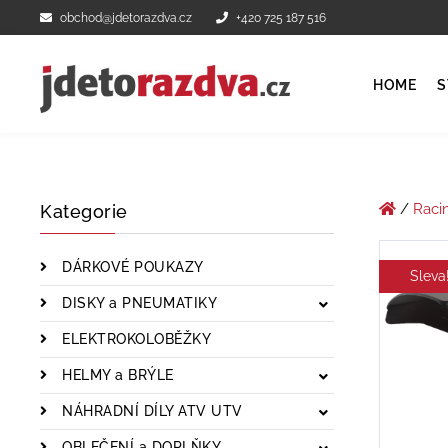
obchod@jdetorazdva.cz
+420 725 187 516
HOME
S
/
Raci
Kategorie
DÁRKOVÉ POUKAZY
Sleva
DISKY a PNEUMATIKY
ELEKTROKOLOBĚŽKY
HELMY a BRÝLE
NÁHRADNÍ DÍLY ATV UTV
OBLEČENÍ a DOPLŇKY