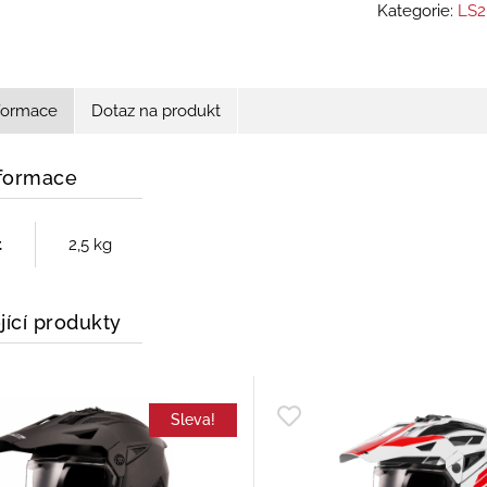
Kategorie:
LS2
nformace
Dotaz na produkt
nformace
t
2,5 kg
jící produkty
Sleva!