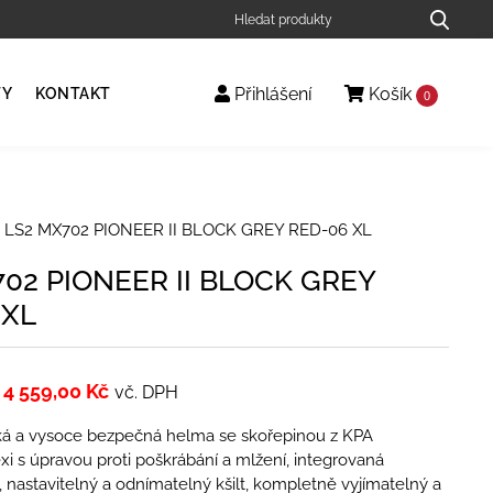
Přihlášení
Košík
TY
KONTAKT
0
 LS2 MX702 PIONEER II BLOCK GREY RED-06 XL
02 PIONEER II BLOCK GREY
 XL
4 559,00
Kč
vč. DPH
hká a vysoce bezpečná helma se skořepinou z KPA
xi s úpravou proti poškrábání a mlžení, integrovaná
, nastavitelný a odnímatelný kšilt, kompletně vyjímatelný a