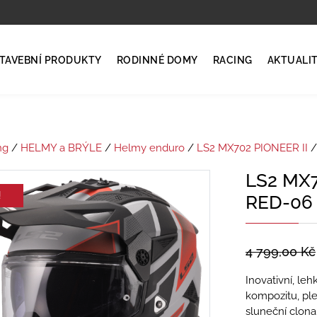
TAVEBNÍ PRODUKTY
RODINNÉ DOMY
RACING
AKTUALI
ng
/
HELMY a BRÝLE
/
Helmy enduro
/
LS2 MX702 PIONEER II
/
LS2 MX7
!
RED-06
4 799,00
Kč
Inovativní, le
kompozitu, ple
sluneční clona