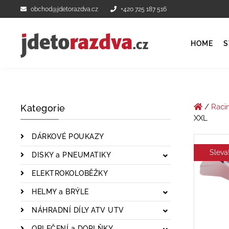
obchod@jdetorazdva.cz
+420 725 187 516
HOME
S
/
Raci
Kategorie
XXL
DÁRKOVÉ POUKAZY
Sleva
DISKY a PNEUMATIKY
ELEKTROKOLOBĚŽKY
HELMY a BRÝLE
NÁHRADNÍ DÍLY ATV UTV
OBLEČENÍ a DOPLŇKY