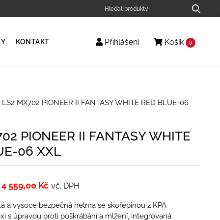
Přihlášení
Košík
TY
KONTAKT
0
 LS2 MX702 PIONEER II FANTASY WHITE RED BLUE-06
02 PIONEER II FANTASY WHITE
UE-06 XXL
4 559,00
Kč
vč. DPH
hká a vysoce bezpečná helma se skořepinou z KPA
xi s úpravou proti poškrábání a mlžení, integrovaná