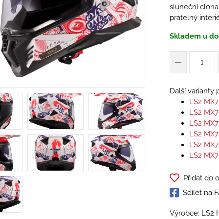
sluneční clona
pratelný interi
Skladem u do
Další varianty
LS2 MX7
LS2 MX7
LS2 MX7
LS2 MX7
LS2 MX7
LS2 MX7
Přidat do 
Sdílet na
Výrobce: LS2 