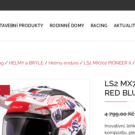
TAVEBNÍ PRODUKTY
RODINNÉ DOMY
RACING
AKTUALI
ng
/
HELMY a BRÝLE
/
Helmy enduro
/
LS2 MX702 PIONEER II
/
LS2 MX7
!
RED BL
4 799,00
Kč
Inovativní, le
kompozitu, ple