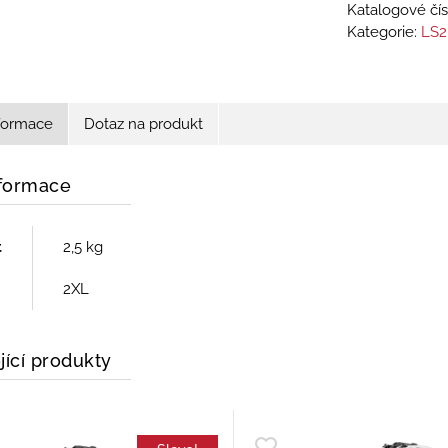
Katalogové čís
Kategorie:
LS2
nformace
Dotaz na produkt
nformace
t
2,5 kg
2XL
jící produkty