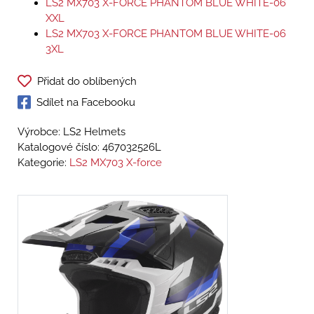
LS2 MX703 X-FORCE PHANTOM BLUE WHITE-06
XXL
LS2 MX703 X-FORCE PHANTOM BLUE WHITE-06
3XL
Přidat do oblíbených
Sdílet na Facebooku
Výrobce: LS2 Helmets
Katalogové číslo:
467032526L
Kategorie:
LS2 MX703 X-force