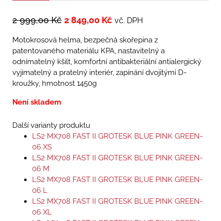
2 999,00
Kč
2 849,00
Kč
vč. DPH
Motokrosová helma, bezpečná skořepina z
patentovaného materiálu KPA, nastavitelný a
odnímatelný kšilt, komfortní antibakteriální antialergický
vyjímatelný a pratelný interiér, zapínání dvojitými D-
kroužky, hmotnost 1450g
Není skladem
Další varianty produktu
LS2 MX708 FAST II GROTESK BLUE PINK GREEN-
06 XS
LS2 MX708 FAST II GROTESK BLUE PINK GREEN-
06 M
LS2 MX708 FAST II GROTESK BLUE PINK GREEN-
06 L
LS2 MX708 FAST II GROTESK BLUE PINK GREEN-
06 XL