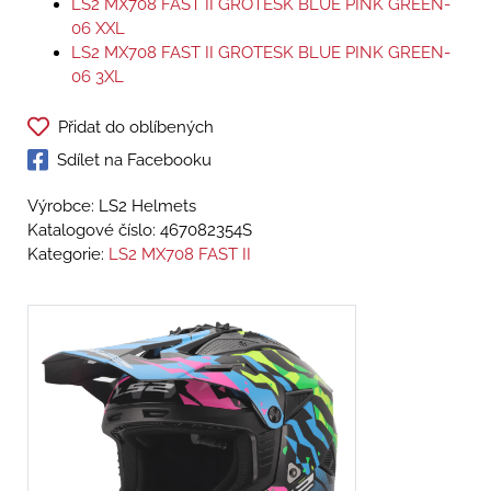
LS2 MX708 FAST II GROTESK BLUE PINK GREEN-
06 XXL
LS2 MX708 FAST II GROTESK BLUE PINK GREEN-
06 3XL
Přidat do oblíbených
Sdílet na Facebooku
Výrobce: LS2 Helmets
Katalogové číslo:
467082354S
Kategorie:
LS2 MX708 FAST II