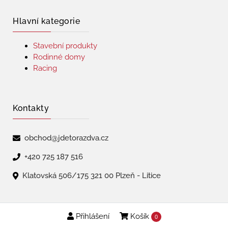
Hlavní kategorie
Stavební produkty
Rodinné domy
Racing
Kontakty
obchod@jdetorazdva.cz
+420 725 187 516
Klatovská 506/175 321 00 Plzeň - Litice
Přihlášení
Košík
Copyright © 2026 | jdetorazdva
0