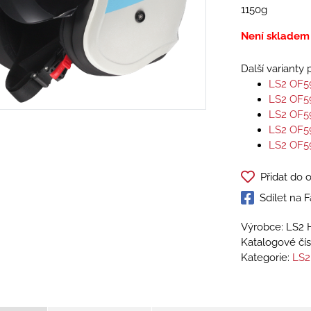
1150g
Není skladem
Další varianty
LS2 OF5
LS2 OF5
LS2 OF5
LS2 OF5
LS2 OF5
Přidat do 
Sdílet na
Výrobce: LS2 
Katalogové čís
Kategorie:
LS2