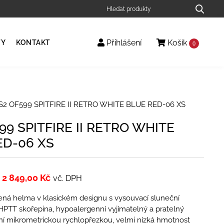
Přihlášení
Košík
TY
KONTAKT
0
S2 OF599 SPITFIRE II RETRO WHITE BLUE RED-06 XS
99 SPITFIRE II RETRO WHITE
ED-06 XS
2 849,00
Kč
vč. DPH
ená helma v klasickém designu s vysouvací sluneční
HPTT skořepina, hypoalergenní vyjímatelný a pratelný
nání mikrometrickou rychlopřezkou, velmi nízká hmotnost