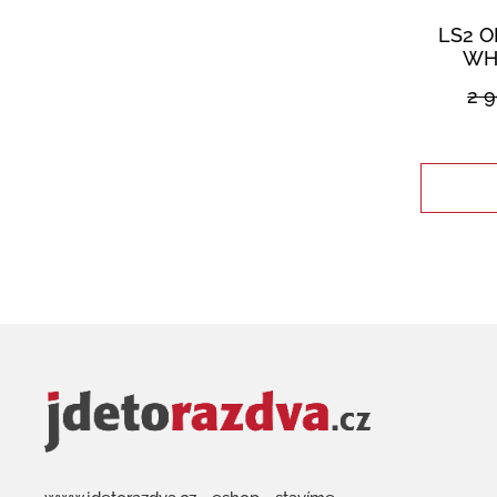
LS2 O
WH
2 