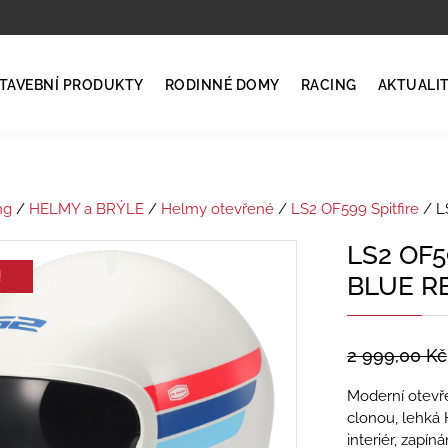
TAVEBNÍ PRODUKTY
RODINNÉ DOMY
RACING
AKTUALI
ng
/
HELMY a BRÝLE
/
Helmy otevřené
/
LS2 OF599 Spitfire
/ L
LS2 OF5
!
BLUE R
2 999,00
Kč
Moderní otevř
clonou, lehká 
interiér, zapí