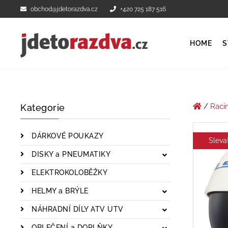
obchod@jdetorazdva.cz
+420 725 187 516
HOME
S
/
Raci
Kategorie
DÁRKOVÉ POUKAZY
Sleva
DISKY a PNEUMATIKY
ELEKTROKOLOBĚŽKY
HELMY a BRÝLE
NÁHRADNÍ DÍLY ATV UTV
OBLEČENÍ a DOPLŇKY