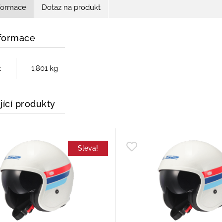
nformace
Dotaz na produkt
nformace
t
1,801 kg
jící produkty
Sleva!