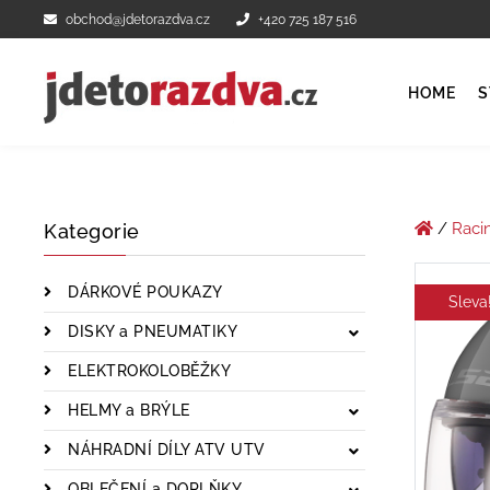
obchod@jdetorazdva.cz
+420 725 187 516
HOME
S
/
Raci
Kategorie
DÁRKOVÉ POUKAZY
Sleva
DISKY a PNEUMATIKY
ELEKTROKOLOBĚŽKY
HELMY a BRÝLE
NÁHRADNÍ DÍLY ATV UTV
OBLEČENÍ a DOPLŇKY