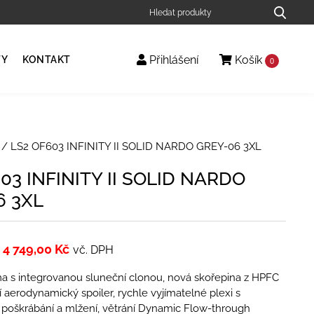
Přihlášení
Košík
TY
KONTAKT
0
/ LS2 OF603 INFINITY II SOLID NARDO GREY-06 3XL
03 INFINITY II SOLID NARDO
6 3XL
4 749,00
Kč
vč. DPH
a s integrovanou sluneční clonou, nová skořepina z HPFC
í aerodynamický spoiler, rychle vyjímatelné plexi s
 poškrábání a mlžení, větrání Dynamic Flow-­through