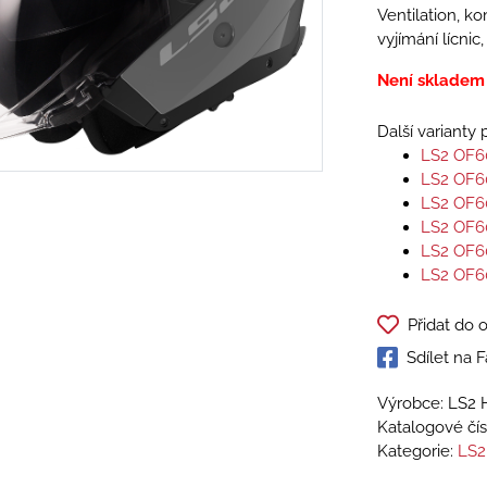
Ventilation, ko
vyjímání lícni
Není skladem
Další varianty
LS2 OF6
LS2 OF6
LS2 OF6
LS2 OF6
LS2 OF6
LS2 OF6
Přidat do 
Sdílet na
Výrobce: LS2 
Katalogové čís
Kategorie:
LS2