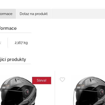
nformace
Dotaz na produkt
nformace
t
2,167 kg
jící produkty
Sleva!