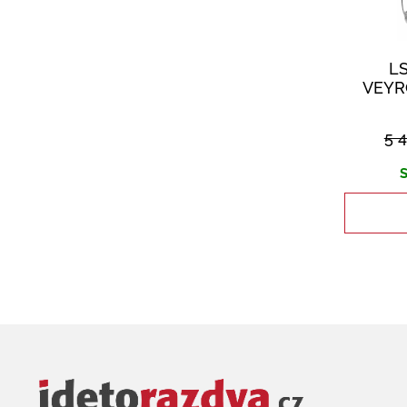
LS
VEYR
5 
S