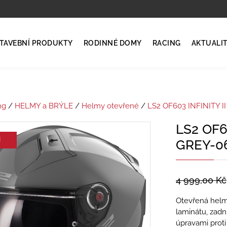
TAVEBNÍ PRODUKTY
RODINNÉ DOMY
RACING
AKTUALI
ng
/
HELMY a BRÝLE
/
Helmy otevřené
/
LS2 OF603 INFINITY II
LS2 OF6
!
GREY-0
4 999,00
Kč
Otevřená helm
laminátu, zadn
úpravami proti