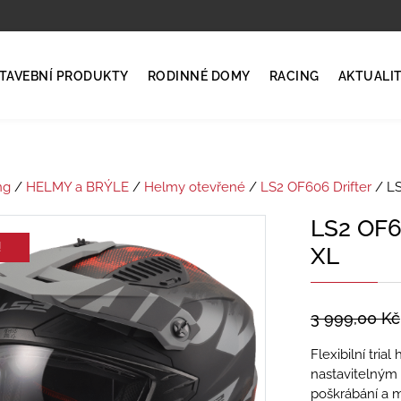
TAVEBNÍ PRODUKTY
RODINNÉ DOMY
RACING
AKTUALI
ng
/
HELMY a BRÝLE
/
Helmy otevřené
/
LS2 OF606 Drifter
/ LS
LS2 OF
!
XL
3 999,00
Kč
Flexibilní tri
nastavitelným 
poškrábání a m