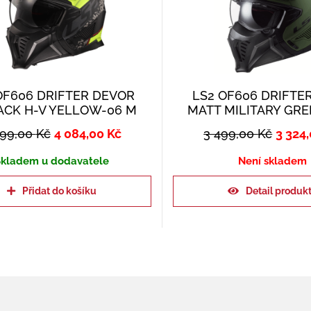
OF606 DRIFTER DEVOR
LS2 OF606 DRIFTE
ACK H-V YELLOW-06 M
MATT MILITARY GRE
299,00
Kč
4 084,00
Kč
3 499,00
Kč
3 324
kladem u dodavatele
Není skladem
Přidat do košíku
Detail produk