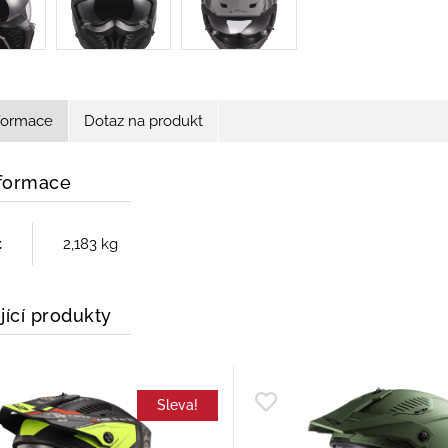
nformace
Dotaz na produkt
nformace
t
2,183 kg
jící produkty
Sleva!