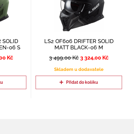
R SOLID
LS2 OF606 DRIFTER SOLID
EN-06 S
MATT BLACK-06 M
,00
Kč
3 499,00
Kč
3 324,00
Kč
Skladem u dodavatele
tu
Přidat do košíku