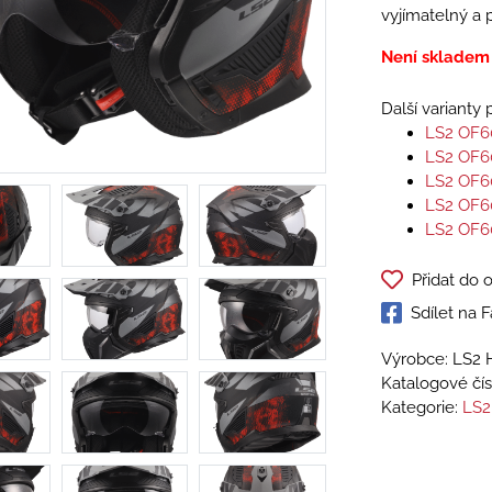
vyjímatelný a 
Není skladem
Další varianty
LS2 OF6
LS2 OF6
LS2 OF6
LS2 OF6
LS2 OF6
Přidat do 
Sdílet na
Výrobce: LS2 
Katalogové čís
Kategorie:
LS2