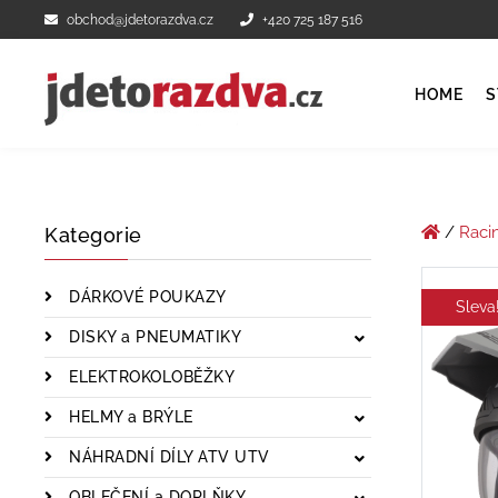
obchod@jdetorazdva.cz
+420 725 187 516
HOME
S
/
Raci
Kategorie
DÁRKOVÉ POUKAZY
Sleva
DISKY a PNEUMATIKY
ELEKTROKOLOBĚŽKY
HELMY a BRÝLE
NÁHRADNÍ DÍLY ATV UTV
OBLEČENÍ a DOPLŇKY