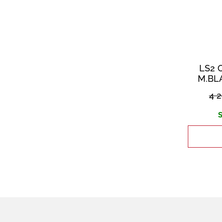
LS2 
M.BL
4 
S