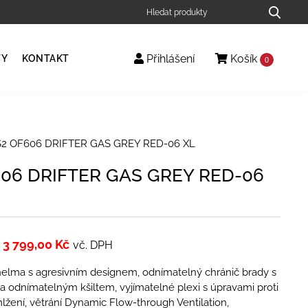
Přihlášení
Košík
TY
KONTAKT
0
2 OF606 DRIFTER GAS GREY RED-06 XL
606 DRIFTER GAS GREY RED-06
3 799,00
Kč
vč. DPH
al helma s agresivním designem, odnímatelný chránič brady s
a odnímatelným kšiltem, vyjímatelné plexi s úpravami proti
lžení, větrání Dynamic Flow-­through Ventilation,