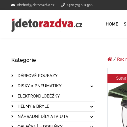
obchod@jdetorazdva.cz
+420 725 187 516
HOME
S
/
Raci
Kategorie
DÁRKOVÉ POUKAZY
Sleva
DISKY a PNEUMATIKY
ELEKTROKOLOBĚŽKY
HELMY a BRÝLE
NÁHRADNÍ DÍLY ATV UTV
OBLEČENÍ a DOPLŇKY