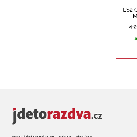
LS2 
M
4 
S