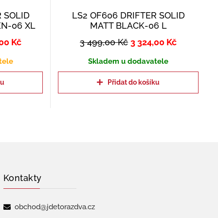
R SOLID
LS2 OF606 DRIFTER SOLID
EN-06 XL
MATT BLACK-06 L
,00
Kč
3 499,00
Kč
3 324,00
Kč
tele
Skladem u dodavatele
ku
Přidat do košíku
Kontakty
obchod@jdetorazdva.cz