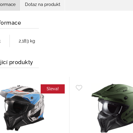
nformace
Dotaz na produkt
nformace
t
2,183 kg
jící produkty
Sleva!