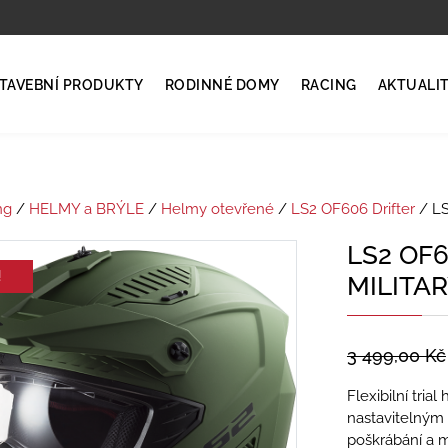
TAVEBNÍ PRODUKTY
RODINNÉ DOMY
RACING
AKTUALI
ng
/
HELMY a BRÝLE
/
Helmy otevřené
/
LS2 OF606 Drifter
/ LS
LS2 OF
!
MILITA
3 499,00
Kč
Flexibilní tri
nastavitelným 
poškrábání a m