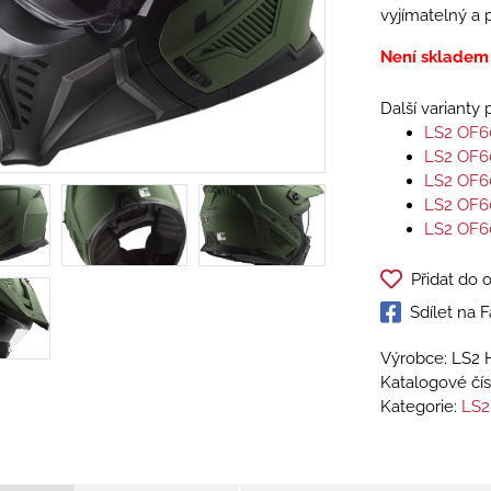
vyjímatelný a 
Není skladem
Další varianty
LS2 OF6
LS2 OF6
LS2 OF6
LS2 OF6
LS2 OF6
Přidat do 
Sdílet na
Výrobce: LS2 
Katalogové čís
Kategorie:
LS2