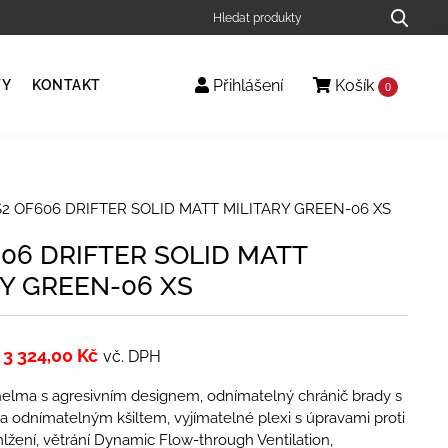
Přihlášení
Košík
TY
KONTAKT
0
2 OF606 DRIFTER SOLID MATT MILITARY GREEN-06 XS
606 DRIFTER SOLID MATT
RY GREEN-06 XS
3 324,00
Kč
vč. DPH
al helma s agresivním designem, odnímatelný chránič brady s
a odnímatelným kšiltem, vyjímatelné plexi s úpravami proti
lžení, větrání Dynamic Flow-­through Ventilation,