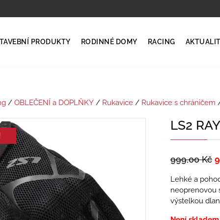
TAVEBNÍ PRODUKTY
RODINNÉ DOMY
RACING
AKTUALI
ng
/
OBLEČENÍ a DOPLŇKY
/
Rukavice
/
Rukavice s chráničem
/
LS2 RAY
!
999,00
Kč
9
Lehké a pohodl
neoprenovou s
výstelkou dlan
Není skladem