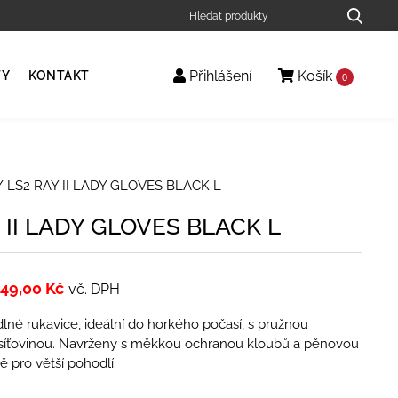
Přihlášení
Košík
TY
KONTAKT
0
 LS2 RAY II LADY GLOVES BLACK L
 II LADY GLOVES BLACK L
49,00
Kč
vč. DPH
né rukavice, ideální do horkého počasí, s pružnou
íťovinou. Navrženy s měkkou ochranou kloubů a pěnovou
ě pro větší pohodlí.