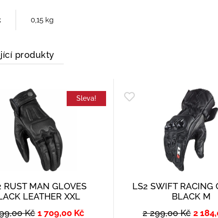
t
0,15 kg
jící produkty
Sleva!
2 RUST MAN GLOVES
LS2 SWIFT RACING
LACK LEATHER XXL
BLACK M
799,00
Kč
1 709,00
Kč
2 299,00
Kč
2 184