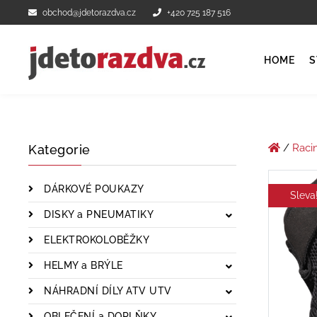
obchod@jdetorazdva.cz
+420 725 187 516
HOME
S
/
Raci
Kategorie
DÁRKOVÉ POUKAZY
Sleva
DISKY a PNEUMATIKY
ELEKTROKOLOBĚŽKY
HELMY a BRÝLE
NÁHRADNÍ DÍLY ATV UTV
OBLEČENÍ a DOPLŇKY