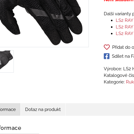
Další varianty
LS2 RAY
LS2 RAY
LS2 RAY
Přidat do 
Sdílet na
Výrobce: LS2 
Katalogové čís
Kategorie:
Ruk
nformace
Dotaz na produkt
nformace