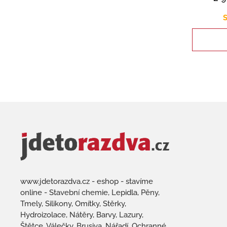
S
www.jdetorazdva.cz - eshop - stavíme
online - Stavební chemie, Lepidla, Pěny,
Tmely, Silikony, Omítky, Stěrky,
Hydroizolace, Nátěry, Barvy, Lazury,
Štětce, Válečky, Brusiva, Nářadí, Ochranné