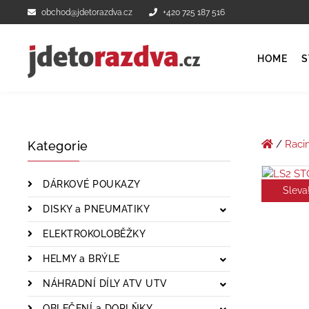
obchod@jdetorazdva.cz
+420 725 187 516
HOME
S
/
Raci
Kategorie
DÁRKOVÉ POUKAZY
Sleva
DISKY a PNEUMATIKY
ELEKTROKOLOBĚŽKY
HELMY a BRÝLE
NÁHRADNÍ DÍLY ATV UTV
OBLEČENÍ a DOPLŇKY