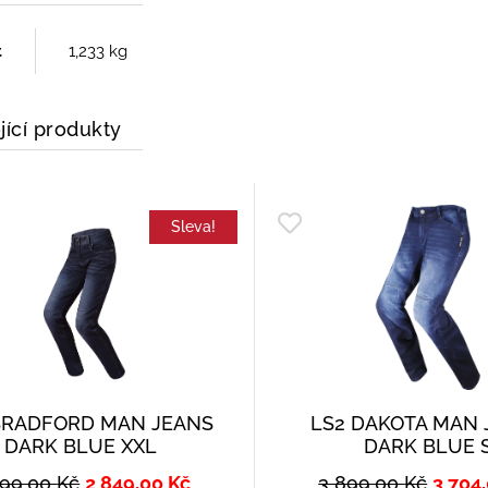
t
1,233 kg
jící produkty
Sleva!
BRADFORD MAN JEANS
LS2 DAKOTA MAN 
DARK BLUE XXL
DARK BLUE 
999,00
Kč
2 849,00
Kč
3 899,00
Kč
3 704