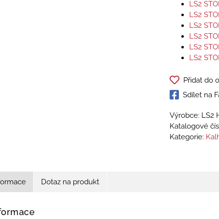
LS2 STO
LS2 STO
LS2 STO
LS2 STO
LS2 STO
LS2 STO
Přidat do 
Sdílet na
Výrobce: LS2 
Katalogové čís
Kategorie:
Kal
nformace
Dotaz na produkt
nformace