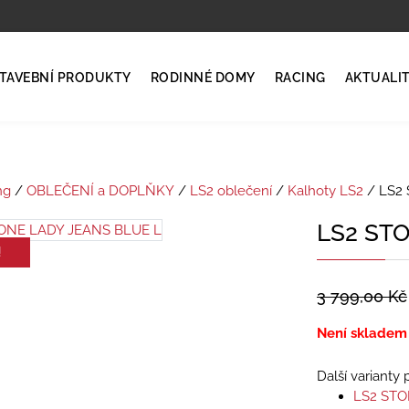
TAVEBNÍ PRODUKTY
RODINNÉ DOMY
RACING
AKTUALI
ng
/
OBLEČENÍ a DOPLŇKY
/
LS2 oblečení
/
Kalhoty LS2
/ LS2
LS2 ST
!
3 799,00
Kč
Není skladem
Další varianty
LS2 STO