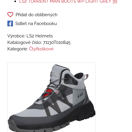
LS2 TORRENT MAN BOOTS WP LIGHT GREY 39
Přidat do oblíbených
Sdílet na Facebooku
Výrobce: LS2 Helmets
Katalogové číslo:
71130T010845
Kategorie:
Čtyřkolkové