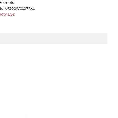
Helmets
lo:
65100W01073XL
hoty LS2