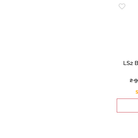
LS2 
2 
S