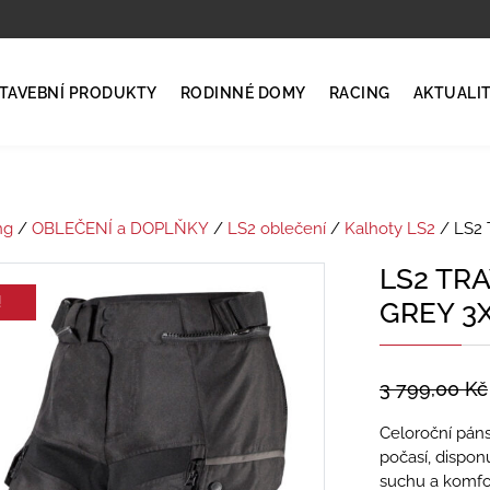
TAVEBNÍ PRODUKTY
RODINNÉ DOMY
RACING
AKTUALI
ng
/
OBLEČENÍ a DOPLŇKY
/
LS2 oblečení
/
Kalhoty LS2
/ LS2
LS2 TR
!
GREY 3
3 799,00
Kč
Celoroční páns
počasí, dispo
suchu a komfo