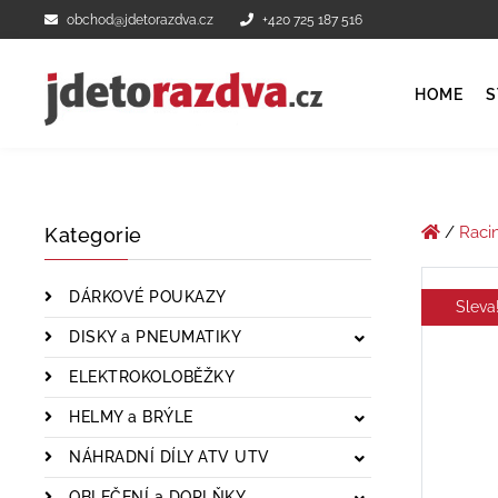
obchod@jdetorazdva.cz
+420 725 187 516
HOME
S
/
Raci
Kategorie
DÁRKOVÉ POUKAZY
Sleva
DISKY a PNEUMATIKY
ELEKTROKOLOBĚŽKY
HELMY a BRÝLE
NÁHRADNÍ DÍLY ATV UTV
OBLEČENÍ a DOPLŇKY