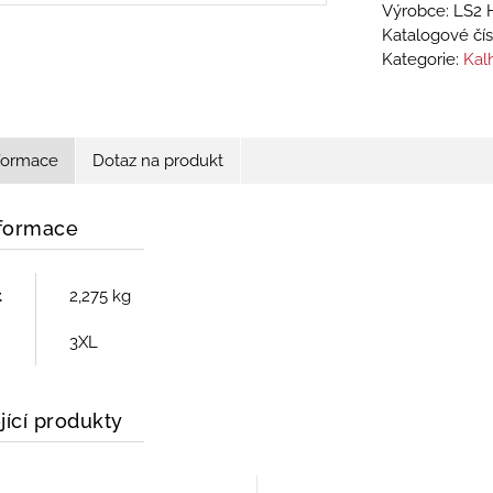
Výrobce: LS2 
Katalogové čís
Kategorie:
Kal
nformace
Dotaz na produkt
nformace
t
2,275 kg
3XL
jící produkty