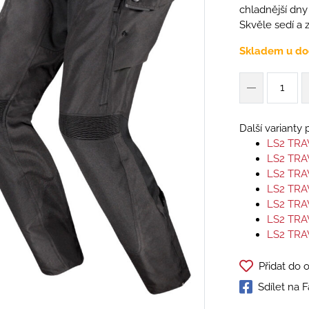
chladnější dn
Skvěle sedí a 
Skladem u do
Další varianty
LS2 TRA
LS2 TR
LS2 TRA
LS2 TRA
LS2 TRA
LS2 TRA
LS2 TRA
Přidat do 
Sdílet na