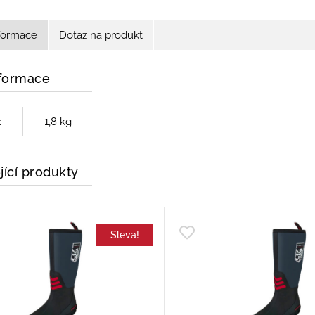
nformace
Dotaz na produkt
nformace
t
1,8 kg
jící produkty
Sleva!