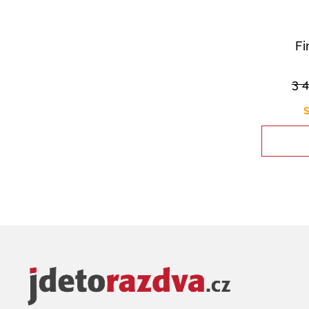
Fi
3 
S