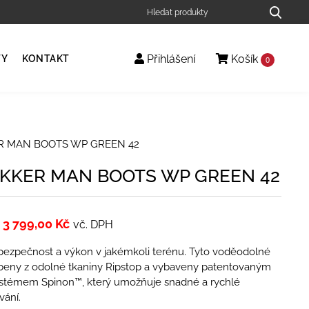
Přihlášení
Košík
TY
KONTAKT
0
R MAN BOOTS WP GREEN 42
EKKER MAN BOOTS WP GREEN 42
3 799,00
Kč
vč. DPH
bezpečnost a výkon v jakémkoli terénu. Tyto voděodolné
obeny z odolné tkaniny Ripstop a vybaveny patentovaným
stémem Spinon™, který umožňuje snadné a rychlé
vání.