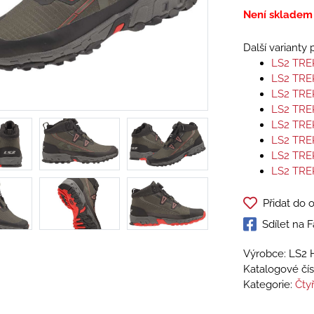
Není skladem
Další varianty
LS2 TR
LS2 TR
LS2 TR
LS2 TR
LS2 TR
LS2 TR
LS2 TR
LS2 TR
Přidat do 
Sdílet na
Výrobce: LS2 
Katalogové čís
Kategorie:
Čty