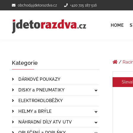
obchod@jdetorazdva.cz
+420 725 187 516
HOME
S
/
Raci
Kategorie
DÁRKOVÉ POUKAZY
Sleva
DISKY a PNEUMATIKY
ELEKTROKOLOBĚŽKY
HELMY a BRÝLE
NÁHRADNÍ DÍLY ATV UTV
OBLEČENÍ a DOPLŇKY