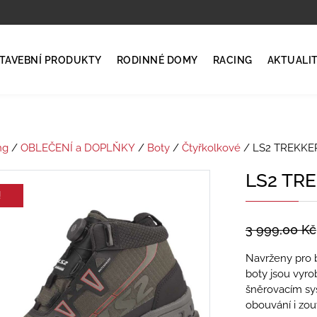
TAVEBNÍ PRODUKTY
RODINNÉ DOMY
RACING
AKTUALI
ng
/
OBLEČENÍ a DOPLŇKY
/
Boty
/
Čtyřkolkové
/ LS2 TREKKE
LS2 TR
!
3 999,00
Kč
Navrženy pro 
boty jsou vyr
šněrovacím sy
obouvání i zou