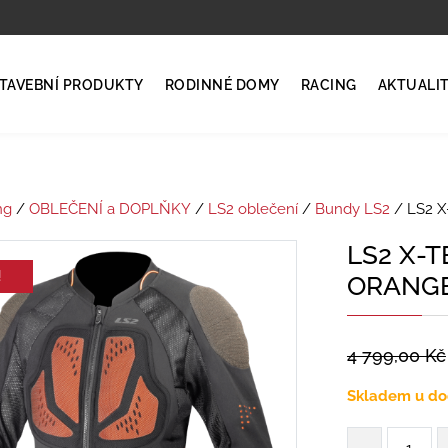
TAVEBNÍ PRODUKTY
RODINNÉ DOMY
RACING
AKTUALI
ng
/
OBLEČENÍ a DOPLŇKY
/
LS2 oblečení
/
Bundy LS2
/ LS2 
LS2 X-
!
ORANG
4 799,00
Kč
Skladem u do