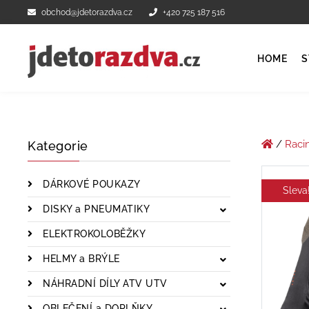
obchod@jdetorazdva.cz
+420 725 187 516
HOME
S
/
Raci
Kategorie
DÁRKOVÉ POUKAZY
Sleva
DISKY a PNEUMATIKY
ELEKTROKOLOBĚŽKY
HELMY a BRÝLE
NÁHRADNÍ DÍLY ATV UTV
OBLEČENÍ a DOPLŇKY