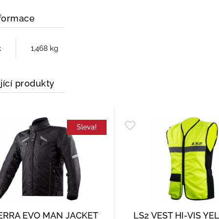
nformace
t
1,468 kg
jící produkty
Sleva!
SERRA EVO MAN JACKET
LS2 VEST HI-VIS Y