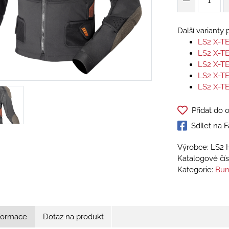
Další varianty
LS2 X-T
LS2 X-T
LS2 X-T
LS2 X-T
LS2 X-T
Přidat do 
Sdílet na
Výrobce: LS2 
Katalogové čís
Kategorie:
Bun
nformace
Dotaz na produkt