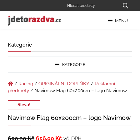
MENU
Kategorie
KATEGORIE
/
Racing
/
ORIGINÁLNÍ DOPLŇKY
/
Reklamní
předměty
/ Navimow Flag 60x200cm – logo Navimow
Sleva!
Navimow Flag 60x200cm – logo Navimow
690,00
Kč
656,00
Kč
vč. DPH