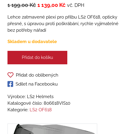
1 199,00
Kč
1 139,00
Kč
vč. DPH
Lehce zatmavené plexi pro přilbu LS2 OF618, opticky
přesné, s úpravou proti poškrábání, rychle vyjímatelné
bez potřeby nářadí
Skladem u dodavatele
Přidat do košíku
Přidat do oblíbených
Sdílet na Facebooku
Výrobce: LS2 Helmets
Katalogové číslo:
806618VIS10
Kategorie:
LS2 OF618