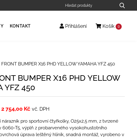
Přihlášení
Košík
TY
KONTAKT
0
 FRONT BUMPER X16 PHD YELLOW YAMAHA YFZ 450
ONT BUMPER X16 PHD YELLOW
 YFZ 450
2 754,00
Kč
vč. DPH
 nárazník pro sportovní čtyřkolky, O25x2,5 mm, z tvrzené
iny 6060-T5, výplň z probarveného vysokohustotního
ovrchová úprava leštěný hliník, snadná montáž, vyrobeno v