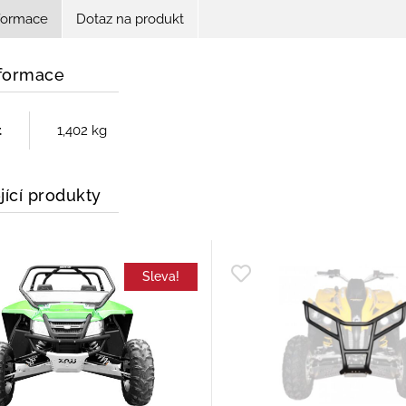
nformace
Dotaz na produkt
nformace
t
1,402 kg
jící produkty
Sleva!