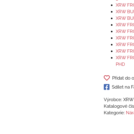
XRW FR
XRW BUM
XRW BUM
XRW FR
XRW FR
XRW FR
XRW FR
XRW FR
XRW FRO
PHD
Přidat do 
Sdílet na
Výrobce: XRW 
Katalogové čís
Kategorie:
Nár