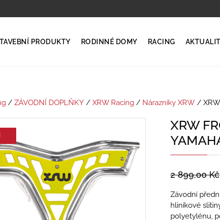
TAVEBNÍ PRODUKTY
RODINNÉ DOMY
RACING
AKTUALI
ng
/
ZÁVODNÍ DOPLŇKY
/
XRW Racing
/
Nárazníky XRW
/ XRW
XRW FR
!
YAMAHA
2 899,00
Kč
Závodní přední
hliníkové slit
polyetylénu, p