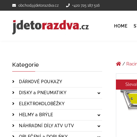
obchod@jdetorazdva.cz
+420 725 187 516
HOME
S
/
Raci
Kategorie
DÁRKOVÉ POUKAZY
Sleva
DISKY a PNEUMATIKY
ELEKTROKOLOBĚŽKY
HELMY a BRÝLE
NÁHRADNÍ DÍLY ATV UTV
OBLEČENÍ a DOPLŇKY