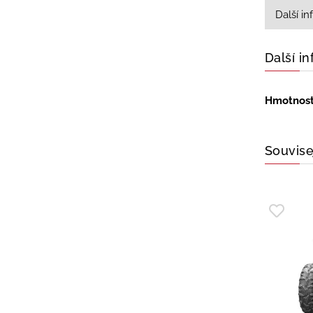
Další i
Další i
Hmotnos
Souvise