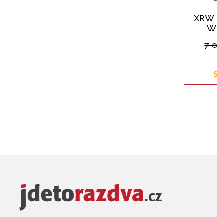
XRW 
WI
7 
S