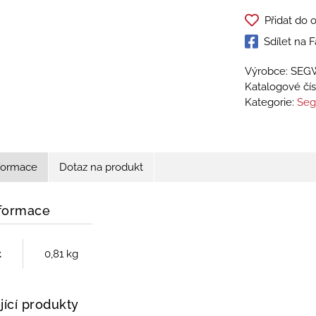
Přidat do 
Sdílet na
Výrobce: SE
Katalogové čís
Kategorie:
Seg
nformace
Dotaz na produkt
nformace
t
0,81 kg
jící produkty