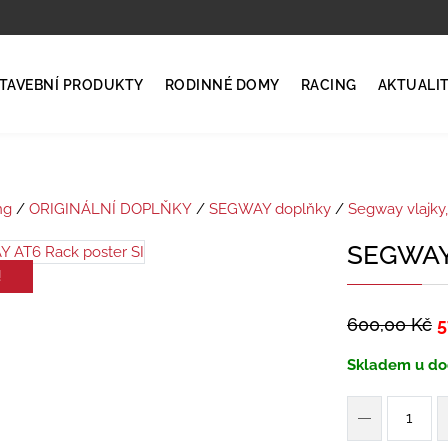
TAVEBNÍ PRODUKTY
RODINNÉ DOMY
RACING
AKTUALI
ng
/
ORIGINÁLNÍ DOPLŇKY
/
SEGWAY doplňky
/
Segway vlajky
SEGWAY 
!
600,00
Kč
5
Skladem u do