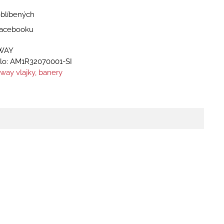
oblíbených
 Facebooku
GWAY
lo:
AM1R32070001-SI
way vlajky, banery