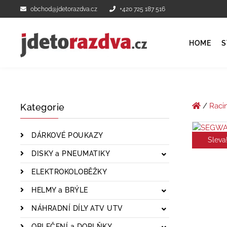
obchod@jdetorazdva.cz
+420 725 187 516
HOME
S
/
Raci
Kategorie
DÁRKOVÉ POUKAZY
Sleva
DISKY a PNEUMATIKY
ELEKTROKOLOBĚŽKY
HELMY a BRÝLE
NÁHRADNÍ DÍLY ATV UTV
OBLEČENÍ a DOPLŇKY