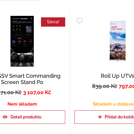
Sleva!
SV Smart Commanding
Roll Up UTV
Screen Stand Po
839,00
Kč
797,0
271,00
Kč
3 107,00
Kč
Není skladem
Skladem u dodava
Detail produktu
Přidat do koší