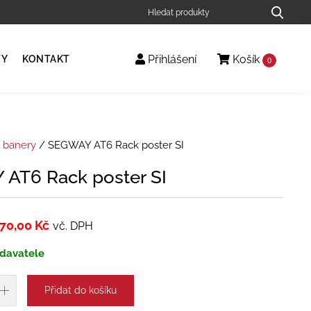
Přihlášení
Košík
TY
KONTAKT
0
, banery
/ SEGWAY AT6 Rack poster SI
AT6 Rack poster SI
70,00
Kč
vč. DPH
davatele
Přidat do košíku