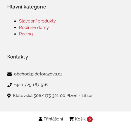
Hlavní kategorie
Stavební produkty
Rodinné domy
Racing
Kontakty
obchod@jdetorazdva.cz
+420 725 187 516
Klatovská 506/175 321 00 Plzeň - Litice
Přihlášení
Košík
Copyright © 2026 | jdetorazdva
0