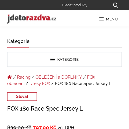
MENU
Kategorie
KATEGORIE
/
Racing
/
OBLEČENÍ a DOPLŇKY
/
FOX
oblečení
/
Dresy FOX
/ FOX 180 Race Spec Jersey L
Sleva!
FOX 180 Race Spec Jersey L
839,00
Kč
797,00
Kč
vč. DPH