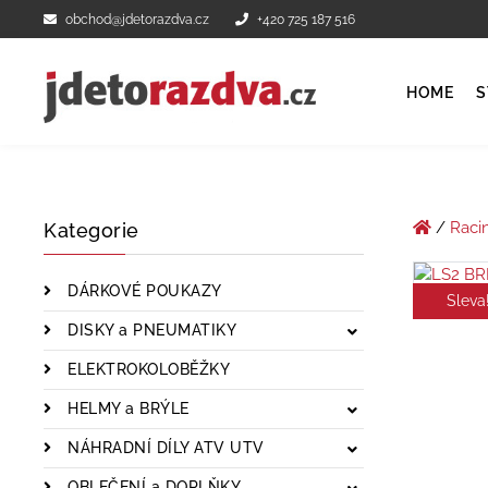
obchod@jdetorazdva.cz
+420 725 187 516
HOME
S
/
Raci
Kategorie
DÁRKOVÉ POUKAZY
Sleva
DISKY a PNEUMATIKY
ELEKTROKOLOBĚŽKY
HELMY a BRÝLE
NÁHRADNÍ DÍLY ATV UTV
OBLEČENÍ a DOPLŇKY