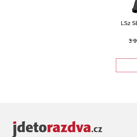
LS2 
3 