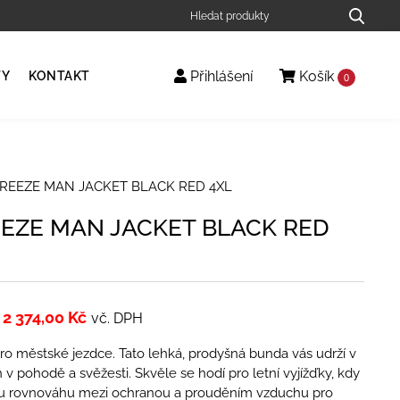
Přihlášení
Košík
TY
KONTAKT
0
BREEZE MAN JACKET BLACK RED 4XL
EEZE MAN JACKET BLACK RED
2 374,00
Kč
vč. DPH
pro městské jezdce. Tato lehká, prodyšná bunda vás udrží v
v pohodě a svěžesti. Skvěle se hodí pro letní vyjížďky, kdy
ou rovnováhu mezi ochranou a prouděním vzduchu pro