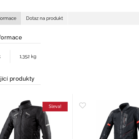
nformace
Dotaz na produkt
nformace
t
1,352 kg
jící produkty
Sleva!