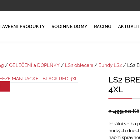
TAVEBNÍ PRODUKTY
RODINNÉ DOMY
RACING
AKTUALI
ng
/
OBLEČENÍ a DOPLŇKY
/
LS2 oblečení
/
Bundy LS2
/ LS2 
LS2 BR
!
4XL
2 499,00
Kč
Ideální volba 
horkých dnech 
nabízí správn