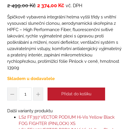
2 499,00
Kč
2 374,00
Kč
vč. DPH
Špičkově vybavená integrální helma vyšší třídy s vnitřní
vysouvací sluneční clonou, aerodynamická skořepina z
HPFC – High Performance Fiber, fluorescenční svítivé
lakování, rychle vyjímatelné plexi s úpravou proti
poškrábání a mlžení, nosní deflektor, ventilační systém s
uzavíratelnými vstupy, komfortní antialergický vyjímatelný
a pratelný interiér, zapínání mikrometrickou
rychlopřezkou, protimlžící fólie Pinlock v ceně, hmotnost
1390g
Skladem u dodavatele
Přidat do košíku
Další varianty produktu
LS2 FF397 VECTOR PODIUM Hi-Vis Yellow Black
FOG FIGHTER (PINLOCK) XS