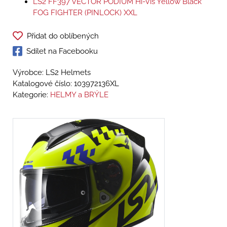
LS2 FF397 VECTOR PODIUM Hi-Vis Yellow Black
FOG FIGHTER (PINLOCK) XXL
Přidat do oblíbených
Sdílet na Facebooku
Výrobce: LS2 Helmets
Katalogové číslo:
103972136XL
Kategorie:
HELMY a BRÝLE