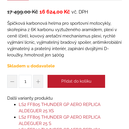
17 499,00
Kč
16 624,00
Kč
vč. DPH
Špičková karbonová helma pro sportovní motocykly,
skořepina z 6K karbonu vyztuženého aramidem, plexi v
ceně (čiré), kovový aretační mechanismus plexi, rychlé
vyjímání lícnic, vyjímatelný bradový spoiler, antimikrobiální
vyjímatelný a pratelný interiér, zapínání dvojitými D-
kroužky, hmotnost jen 1400g
Skladem u dodavatele
Přidat do košíku
Další varianty produktu
LS2 FF805 THUNDER GP AERO REPLICA
ALDEGUER 25 XS
LS2 FF805 THUNDER GP AERO REPLICA
ALDEGUER 25 S