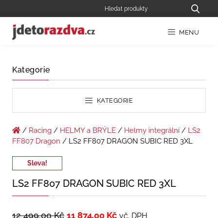
MENU
Kategorie
KATEGORIE
/
Racing
/
HELMY a BRÝLE
/
Helmy integrální
/
LS2
FF807 Dragon
/ LS2 FF807 DRAGON SUBIC RED 3XL
Sleva!
LS2 FF807 DRAGON SUBIC RED 3XL
12 499,00
Kč
11 874,00
Kč
vč. DPH